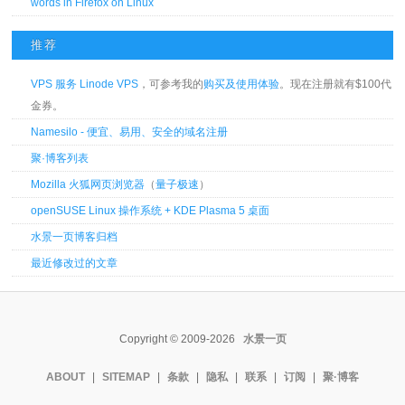
words in Firefox on Linux
推荐
VPS 服务 Linode VPS
，可参考我的
购买及使用体验
。现在注册就有$100代
金券。
Namesilo - 便宜、易用、安全的域名注册
聚·博客列表
Mozilla 火狐网页浏览器
（
量子极速
）
openSUSE Linux 操作系统 + KDE Plasma 5 桌面
水景一页博客归档
最近修改过的文章
Copyright © 2009-2026
水景一页
ABOUT
|
SITEMAP
|
条款
|
隐私
|
联系
|
订阅
|
聚·博客