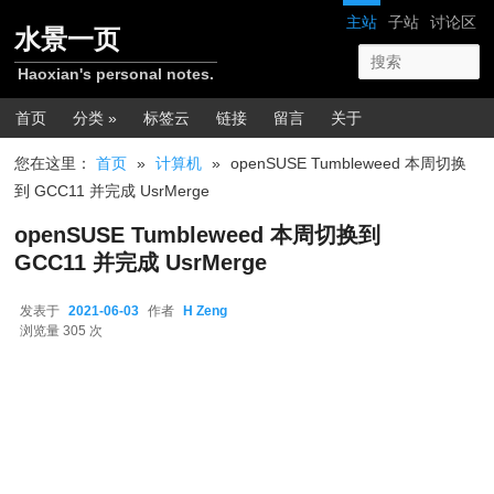
跳转至正文
网站导航
主站
子站
讨论区
水景一页
Haoxian's personal notes.
主菜单
首页
分类 »
标签云
链接
留言
关于
您在这里：
首页
»
计算机
»
openSUSE Tumbleweed 本周切换
到 GCC11 并完成 UsrMerge
openSUSE Tumbleweed 本周切换到
GCC11 并完成 UsrMerge
发表于
2021-06-03
作者
H Zeng
2021-06-03
浏览量 305 次