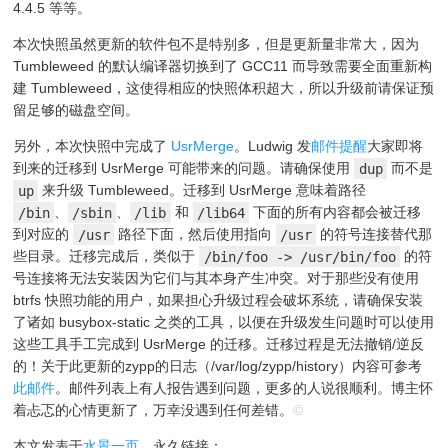
4.4.5 等等。
本次快照虽然更新的软件包不是特别多，但是更新量非常大，因为
Tumbleweed 的默认编译器切换到了 GCC11 而导致需要全面重新构
建 Tumbleweed，这使得相应的快照体积超大，所以升级前请保证预
留足够的磁盘空间。
另外，本次快照中完成了
UsrMerge
。Ludwig 发
邮件提醒
大家即将
到来的迁移到 UsrMerge 可能带来的问题。请确保使用
dup
而不是
up
来升级 Tumbleweed。迁移到 UsrMerge 意味着路径
/bin
、
/sbin
、
/lib
和
/lib64
下面的所有内容都会被迁移
到对应的
/usr
路径下面，然后使用指向
/usr
的符号连接替代那
些目录。迁移完成后，类似于
/bin/foo -> /usr/bin/foo
的符
号连接将无法安装因为它们与其本身产生冲突。对于那些没有使用
btrfs 快照功能的用户，如果担心升级过程会破坏系统，请确保安装
了诸如 busybox-static 之类的工具，以便在升级发生问题时可以使用
这些工具手工完成到 UsrMerge 的迁移。迁移过程是无法撤销/逆反
的！关于此更新的zypp的日志（/var/log/zypp/history）内容可参考
此邮件
。邮件列表上有人报告遇到问题，更多的人说很顺利。博主怀
着忐忑的心情更新了，万幸没遇到任何差错。
©
本文发表于
水景一页
。永久链接：