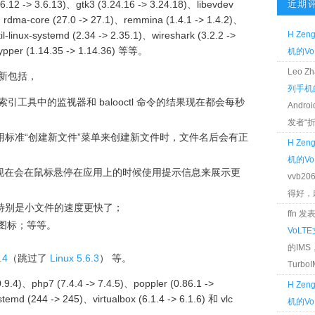
3.6.12 -> 3.6.13)、gtk3 (3.24.16 -> 3.24.18)、libevdev
近期
)、rdma-core (27.0 -> 27.1)、remmina (1.4.1 -> 1.4.2)、
til-linux-systemd (2.34 -> 2.35.1)、wireshark (3.2.2 ->
H Zen
zypper (1.14.35 -> 1.14.36) 等等。
机的Vo
Leo 
新包括，
列手机的
o 文件索引工具中的监视器和 balooctl 命令的结果现在都会每秒
Andr
发者“折腾
 应用使用标准“创建新文件”菜单来创建新文件时，文件名后会有正
H Zen
机的Vo
h…”现在会在鼠标悬停在应用上的时候使用提示信息来展示更
vvb2
得好，麻 
，特别是小文件的速度更快了；
ffn 
径图标；等等。
VoLT
的IM
.4
（跳过了
Linux 5.6.3
） 等。
TurboIM
.4)、php7 (7.4.4 -> 7.4.5)、poppler (0.86.1 ->
H Zen
emd (244 -> 245)、virtualbox (6.1.4 -> 6.1.6) 和 vlc
机的Vo