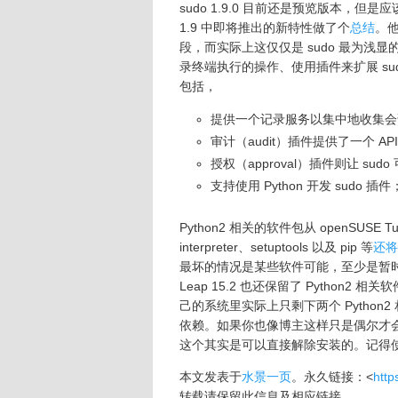
sudo 1.9.0 目前还是预览版本，但是应该
1.9 中即将推出的新特性做了个
总结
。他
段，而实际上这仅仅是 sudo 最为
录终端执行的操作、使用插件来扩展 sud
包括，
提供一个记录服务以集中地收集会
审计（audit）插件提供了一个 AP
授权（approval）插件则让 s
支持使用 Python 开发 sudo 插
Python2 相关的软件包从 openSUSE Tu
interpreter、setuptools 以及 pip 等
还将
最坏的情况是某些软件可能，至少是暂时地，
Leap 15.2 也还保留了 Python2 
己的系统里实际上只剩下两个 Python
依赖。如果你也像博主这样只是偶尔才会用到 GI
这个其实是可以直接解除安装的。记得
本文发表于
水景一页
。永久链接：<
http
转载请保留此信息及相应链接。