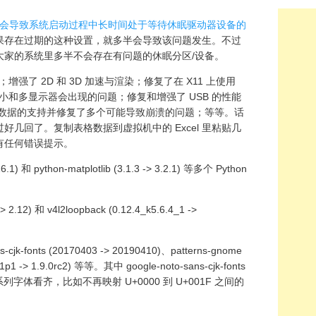
 更新可能会导致系统启动过程中长时间处于等待休眠驱动器设备的
果存在过期的这种设置，就多半会导致该问题发生。不过
大家的系统里多半不会存在有问题的休眠分区/设备。
强了 2D 和 3D 加速与渲染；修复了在 X11 上使用
大小和多显示器会出现的问题；修复和增强了 USB 的性能
L 数据的支持并修复了多个可能导致崩溃的问题；等等。话
几回了。复制表格数据到虚拟机中的 Excel 里粘贴几
有任何错误提示。
1) 和 python-matplotlib (3.1.3 -> 3.2.1) 等多个 Python
.12) 和 v4l2loopback (0.12.4_k5.6.4_1 ->
cjk-fonts (20170403 -> 20190410)、patterns-gnome
1p1 -> 1.9.0rc2) 等等。其中 google-noto-sans-cjk-fonts
系列字体看齐，比如不再映射 U+0000 到 U+001F 之间的