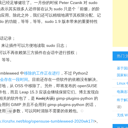
已经足够健壮了。一月份的时候 Peter Czanik 对 sudo
表示其实很多人还停留在认为 sudo 只是个「前缀」的阶
浅显的应用。除此之外，我们还可以精细地调节其权限分配、记
o 的功能，等等，等等。sudo 1.9 版本带来的重要特性
话记录；
I 来让插件可以方便地读取 sudo 日志；
udo 可以不再依赖第三方插件在会话中进行授权；
热门
件；等等。
基于国
mbleweed 中
移除的工作正在进行
，不过 Python2
国家标准 
会存在一段时间
。目前还存在一些软件的依赖没有解决。
Linu
从 OSS 中移除了。另外，即将发布的 openSUSE
相关软件包，而且 Leap 15.3 应该会继续保留它们。博主发现自
电脑连
2 相关的软件包了，是
Kodi(大误)
gimp-plugins-python 的
终于解
MP 并且不会用到 gimp-plugins-python 的话，
读)
使用
-u
参数，可以同时清除不需要的依赖包。
©
无线 W
s://cnzhx.net/blog/opensuse-tumbleweed-2020wk17/
>。