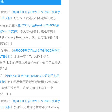
评论
g
发表在《
免ROOT开启Pixel 6/7/8/9/10系列手
LTE支持
》好分享！我还不知道这事儿呢 :)
Zhang 发表在《
免ROOT开启Pixel 6/7/8/9/10系
VoLTE支持
》今天才意识到，该版本属于
oid 的 Canary Program， 属于官方允许各个开
”的 [...]
g
发表在《
免ROOT开启Pixel 6/7/8/9/10系列手
LTE支持
》谢谢分享 :) TurboIMS 是在
060 的 IMS 的基础上发展起来的。你用了如果觉
[...]
发表在《
免ROOT开启Pixel 6/7/8/9/10系列手机的
E支持
》目前已经按照最新更新使用了vvb2060
S，能够正常使用。后来Gemini推荐了一个
S， [...]
g
发表在《
免ROOT开启Pixel 6/7/8/9/10系列手
LTE支持
》多谢补充 我这边暂时还没遇到问题