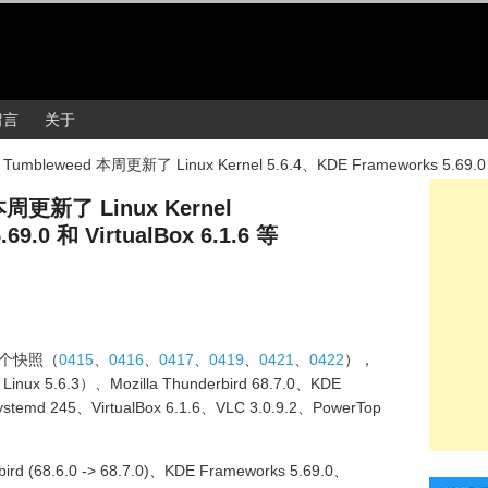
留言
关于
Tumbleweed 本周更新了 Linux Kernel 5.6.4、KDE Frameworks 5.69.0 和
本周更新了 Linux Kernel
69.0 和 VirtualBox 6.1.6 等
6 个快照（
0415
、
0416
、
0417
、
0419
、
0421
、
0422
），
nux 5.6.3）、Mozilla Thunderbird 68.7.0、KDE
ystemd 245、VirtualBox 6.1.6、VLC 3.0.9.2、PowerTop
d (68.6.0 -> 68.7.0)、KDE Frameworks 5.69.0、