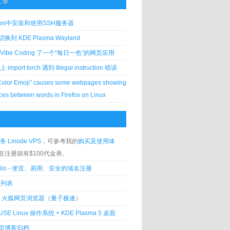
文章
ows中安装和使用SSH服务器
到 KDE Plasma Wayland
Vibe Coding 了一个“每日一色”的网页应用
 上 import torch 遇到 Illegal instruction 错误
Color Emoji” causes some webpages showing
ces between words in Firefox on Linux
务 Linode VPS
，可参考我的
购买及使用体
在注册就有$100代金券。
silo - 便宜、易用、安全的域名注册
客列表
lla 火狐网页浏览器
（
量子极速
）
USE Linux 操作系统 + KDE Plasma 5 桌面
页博客归档