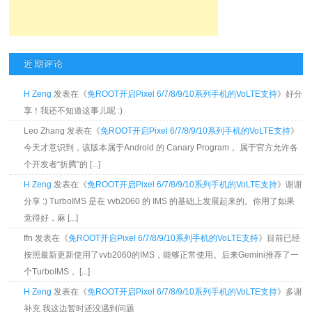
近期评论
H Zeng
发表在《
免ROOT开启Pixel 6/7/8/9/10系列手机的VoLTE支持
》好分
享！我还不知道这事儿呢 :)
Leo Zhang 发表在《
免ROOT开启Pixel 6/7/8/9/10系列手机的VoLTE支持
》
今天才意识到，该版本属于Android 的 Canary Program， 属于官方允许各
个开发者“折腾”的 [...]
H Zeng
发表在《
免ROOT开启Pixel 6/7/8/9/10系列手机的VoLTE支持
》谢谢
分享 :) TurboIMS 是在 vvb2060 的 IMS 的基础上发展起来的。你用了如果
觉得好，麻 [...]
ffn 发表在《
免ROOT开启Pixel 6/7/8/9/10系列手机的VoLTE支持
》目前已经
按照最新更新使用了vvb2060的IMS，能够正常使用。后来Gemini推荐了一
个TurboIMS， [...]
H Zeng
发表在《
免ROOT开启Pixel 6/7/8/9/10系列手机的VoLTE支持
》多谢
补充 我这边暂时还没遇到问题