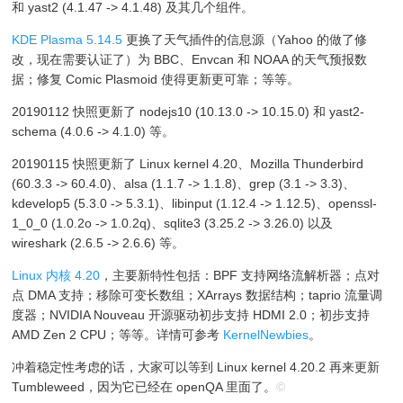
和 yast2 (4.1.47 -> 4.1.48) 及其几个组件。
KDE Plasma 5.14.5
更换了天气插件的信息源（Yahoo 的做了修
改，现在需要认证了）为 BBC、Envcan 和 NOAA 的天气预报数
据；修复 Comic Plasmoid 使得更新更可靠；等等。
20190112 快照更新了 nodejs10 (10.13.0 -> 10.15.0) 和 yast2-
schema (4.0.6 -> 4.1.0) 等。
20190115 快照更新了 Linux kernel 4.20、Mozilla Thunderbird
(60.3.3 -> 60.4.0)、alsa (1.1.7 -> 1.1.8)、grep (3.1 -> 3.3)、
kdevelop5 (5.3.0 -> 5.3.1)、libinput (1.12.4 -> 1.12.5)、openssl-
1_0_0 (1.0.2o -> 1.0.2q)、sqlite3 (3.25.2 -> 3.26.0) 以及
wireshark (2.6.5 -> 2.6.6) 等。
Linux 内核 4.20
，主要新特性包括：BPF 支持网络流解析器；点对
点 DMA 支持；移除可变长数组；XArrays 数据结构；taprio 流量调
度器；NVIDIA Nouveau 开源驱动初步支持 HDMI 2.0；初步支持
AMD Zen 2 CPU；等等。详情可参考
KernelNewbies
。
冲着稳定性考虑的话，大家可以等到 Linux kernel 4.20.2 再来更新
Tumbleweed，因为它已经在 openQA 里面了。
©