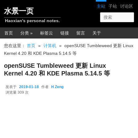
跳转至正文
网站导航
主站
子站
讨论区
水景一页
Haoxian's personal notes.
主菜单
首页
分类 »
标签云
链接
留言
关于
您在这里：
首页
»
计算机
»
openSUSE Tumbleweed 更新 Linux
Kernel 4.20 和 KDE Plasma 5.14.5 等
openSUSE Tumbleweed 更新 Linux
Kernel 4.20 和 KDE Plasma 5.14.5 等
发表于
2019-01-18
作者
H Zeng
2019-01-18
浏览量 309 次