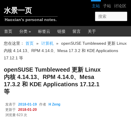
跳转至正文
网站导航
主站
子站
讨论区
水景一页
Haoxian's personal notes.
主菜单
首页
分类 »
标签云
链接
留言
关于
您在这里：
首页
»
计算机
»
openSUSE Tumbleweed 更新 Linux
内核 4.14.13、RPM 4.14.0、Mesa 17.3.2 和 KDE Applications
17.12.1 等
openSUSE Tumbleweed 更新 Linux
内核 4.14.13、RPM 4.14.0、Mesa
17.3.2 和 KDE Applications 17.12.1
等
发表于
2018-01-19
作者
H Zeng
更新于
2018-01-20
浏览量 623 次