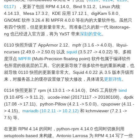
0117
），更新了包括 RPM 4.14.0、Bind 9.11.2、Linux 内核
4.14.13、Mesa 17.3.2、KDE 应用 17.12.1、digiKam 5.8.0、
GNOME 软件 3.26.4 和 MPFR 4.0.0 等在内的大量软件包。虽然只
有四个快照，但是更新量非常大。而准备已久的新一代 libstorage-
ng 也已经进入官方源，将为 YaST 带来
深刻的变化
。
0110 快照升级了 AppArmor 2.12、mpfr (3.1.6 -> 4.0.0)、libyui-
ncurses (2.49.0 -> 2.50.0) 以及
squid
(3.5.27 -> 4.0.22) 等。多精
度浮点
MPFR
(Multi-Precision floating point) 软件包属于编译软件
包所需的很底层的工具。它的更新导致了很多软件包的重新构建，也
就导致 0110 快照的更新量非常大。Squid 4.0.22 从 3.5 版本升级而
来，对服务器上的缓存设置做了较大修改，具体请见
更新详情
。
0114 快照更新了 rpm (4.13.0.1 -> 4.14.0)、DNS 工具软件
bind
(9.10.4P5 -> 9.11.2)、ucode-intel (20171117 -> 20180108)、dpdk
(17.08 -> 17.11)、python-Pillow (4.2.1 -> 5.0.0)、cpupower (4.11 -
> 4.15)、
mariadb (10.2.11 -> 10.2.12)
和 kchmviewer (7.2.1 ->
7.5) 等。
在更新 RPM 4.14 的同时，python-rpm 4.14.0 也同时切换到用
setuptools-based 来构建。Antonio Larrosa 为 RPM 4.14 写了一些