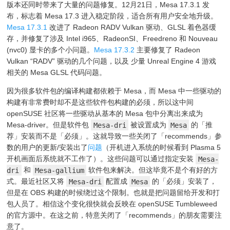
版本还同时带来了大量的问题修复。12月21日，Mesa 17.3.1 发
布，标志着 Mesa 17.3 进入稳定阶段，适合所有用户安全地升级。
Mesa 17.3.1
改进了 Radeon RADV Vulkan 驱动、GLSL 着色器缓
存，并修复了涉及 Intel i965、RadeonSI、Freedreno 和 Nouveau
(nvc0) 显卡的多个小问题。
Mesa 17.3.2
主要修复了 Radeon
Vulkan “RADV” 驱动的几个问题，以及 少量 Unreal Engine 4 游戏
相关的 Mesa GLSL 代码问题。
因为很多软件包的编译构建都依赖于 Mesa，而 Mesa 中一些驱动的
构建有非常费时却不是这些软件包构建的必须，所以这中间
openSUSE 社区将一些驱动从基本的 Mesa 包中分离出来成为
Mesa-driver。但是软件包
Mesa-dri
被设置成为
Mesa
的「推
荐」安装而不是「必须」。这就导致一些关闭了「recommends」参
数的用户的更新/安装出了
问题
（开机进入系统的时候看到 Plasma 5
开机画面后系统就不工作了）。这些问题可以通过指定安装
Mesa-
dri
和
Mesa-gallium
软件包来解决。但这毕竟不是个有好的方
式。最近社区又将
Mesa-dri
配置成
Mesa
的「必须」安装了，
但是在 OBS 构建的时候绕过这个限制。也就是把问题留给开发和打
包人员了。相信这个变化很快就会反映在 openSUSE Tumbleweed
的官方源中。在这之前，特意关闭了「recommends」的朋友需要注
意了。