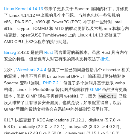
Linux Kernel 4.14.13
带来了更多关于 Spectre 漏洞的补丁，并修复
了 Linux 4.14.12 中出现的几个小问题。当然也包括一些常规的
x86、PA-RISC、s390 和 PowerPC (PPC) 补丁和一些针对 Intel
i915、 crypto、IOMMU 和 MTD 的驱动更新以及常规 mm 和核心内
核更新。openSUSE Tumbleweed 上的 Linux 4.14.13 还修复了
AMD CPU 上32位程序的执行问题。
librsvg
2.42.0 是使用
Rust
语言重写的新版本。虽然 Rust 具有内存
安全的特性，但是也有人对它有限的架构支持表达了
担忧
。
另外，
Wireshark 2.4.4
修复了一些已知问题包括几个 dissector 相关
的漏洞，并且不再启用 Linux kernel BPF JIT 编译器以更好地避免
Spectre 变种1漏洞。
PHP 7.2.1
修复了多个漏洞并基于新版 webp
构建。Linux 上 PhotoShop 替代图片编辑软件
GIMP
虽然没有更新
版本，但是 GIMP 现在不再使用 webkit1 了，因为
webkit1
已经
没人维护了且有很多安全漏洞。也就是说，如果配置得当，以后
GIMP 里面的帮助文档将会在系统中的外部浏览器里打开。
0117 快照更新了 KDE Applications 17.12.1、digikam (5.7.0 ->
5.8.0)、audacity (2.2.0 -> 2.2.1)、autoyast2 (3.3.3 -> 4.0.22)、
cim-schema (2.49.0 -> 2.50.0)、claws-mail (3.15.1 -> 3.16.0)、