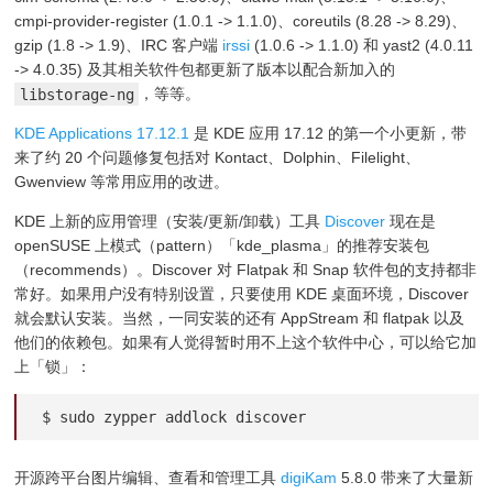
cmpi-provider-register (1.0.1 -> 1.1.0)、coreutils (8.28 -> 8.29)、
gzip (1.8 -> 1.9)、IRC 客户端
irssi
(1.0.6 -> 1.1.0) 和 yast2 (4.0.11
-> 4.0.35) 及其相关软件包都更新了版本以配合新加入的
libstorage-ng
，等等。
KDE Applications 17.12.1
是 KDE 应用 17.12 的第一个小更新，带
来了约 20 个问题修复包括对 Kontact、Dolphin、Filelight、
Gwenview 等常用应用的改进。
KDE 上新的应用管理（安装/更新/卸载）工具
Discover
现在是
openSUSE 上模式（pattern）「kde_plasma」的推荐安装包
（recommends）。Discover 对 Flatpak 和 Snap 软件包的支持都非
常好。如果用户没有特别设置，只要使用 KDE 桌面环境，Discover
就会默认安装。当然，一同安装的还有 AppStream 和 flatpak 以及
他们的依赖包。如果有人觉得暂时用不上这个软件中心，可以给它加
上「锁」：
$ sudo zypper addlock discover
开源跨平台图片编辑、查看和管理工具
digiKam
5.8.0 带来了大量新