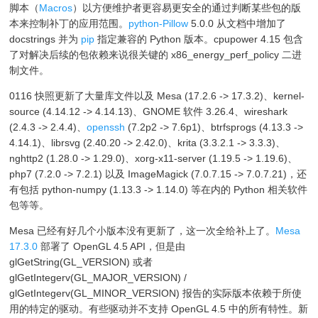
脚本（
Macros
）以方便维护者更容易更安全的通过判断某些包的版
本来控制补丁的应用范围。
python-Pillow
5.0.0 从文档中增加了
docstrings 并为
pip
指定兼容的 Python 版本。cpupower 4.15 包含
了对解决后续的包依赖来说很关键的 x86_energy_perf_policy 二进
制文件。
0116 快照更新了大量库文件以及 Mesa (17.2.6 -> 17.3.2)、kernel-
source (4.14.12 -> 4.14.13)、GNOME 软件 3.26.4、wireshark
(2.4.3 -> 2.4.4)、
openssh
(7.2p2 -> 7.6p1)、btrfsprogs (4.13.3 ->
4.14.1)、librsvg (2.40.20 -> 2.42.0)、krita (3.3.2.1 -> 3.3.3)、
nghttp2 (1.28.0 -> 1.29.0)、xorg-x11-server (1.19.5 -> 1.19.6)、
php7 (7.2.0 -> 7.2.1) 以及 ImageMagick (7.0.7.15 -> 7.0.7.21)，还
有包括 python-numpy (1.13.3 -> 1.14.0) 等在内的 Python 相关软件
包等等。
Mesa 已经有好几个小版本没有更新了，这一次全给补上了。
Mesa
17.3.0
部署了 OpenGL 4.5 API，但是由
glGetString(GL_VERSION) 或者
glGetIntegerv(GL_MAJOR_VERSION) /
glGetIntegerv(GL_MINOR_VERSION) 报告的实际版本依赖于所使
用的特定的驱动。有些驱动并不支持 OpenGL 4.5 中的所有特性。新