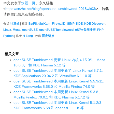
本文发表于
水景一页
。永久链接：
<
https://cnzhx.net/blog/opensuse-tumbleweed-2018wk03/
>。转载
请保留此信息及相应链接。
分类
计算机
| 标签
BtrFS
,
digiKam
,
FirewallD
,
GIMP
,
KDE
,
KDE Discover
,
Linux
,
Mesa
,
openSUSE
,
openSUSE Tumbleweed
,
oSTw 每周播报
,
PHP
,
Python
| 作者
H Zeng
| 收藏
固定链接
相关文章
openSUSE Tumbleweed 更新 Linux 内核 4.15.0/1、Mesa
18.0.0、 和 KDE Plasma 5.12 等
openSUSE Tumbleweed 本周更新了 Linux Kernel 5.7.1、
KDE Applications 20.04.2 和 VirtualBox 6.1.10 等
openSUSE Tumbleweed 本周更新 Linux Kernel 5.5.9/11、
KDE Frameworks 5.68.0 和 Mozilla Firefox 74.0 等
openSUSE Tumbleweed 本周更新 Linux Kernel 5.3.8、
Mozilla Firefox 70.0.1 和 KDE Plasma 5.17.2 等
openSUSE Tumbleweed 本周更新 Linux Kernel 5.1.2/3、
KDE Frameworks 5.58 和 openssl 1.1.1b 等