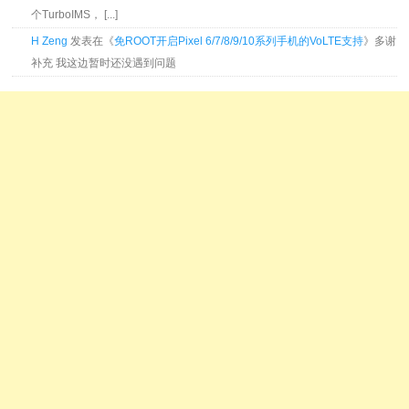
个TurboIMS， [...]
H Zeng
发表在《
免ROOT开启Pixel 6/7/8/9/10系列手机的VoLTE支持
》多谢
补充 我这边暂时还没遇到问题