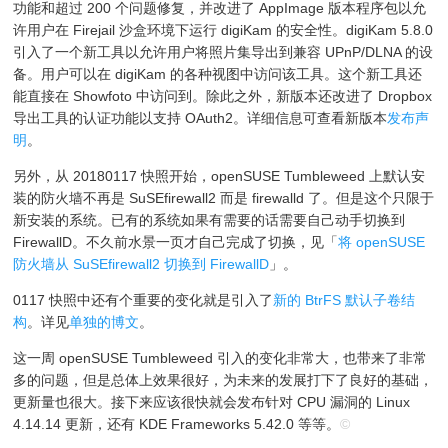
功能和超过 200 个问题修复，并改进了 AppImage 版本程序包以允
许用户在 Firejail 沙盒环境下运行 digiKam 的安全性。digiKam 5.8.0
引入了一个新工具以允许用户将照片集导出到兼容 UPnP/DLNA 的设
备。用户可以在 digiKam 的各种视图中访问该工具。这个新工具还
能直接在 Showfoto 中访问到。除此之外，新版本还改进了 Dropbox
导出工具的认证功能以支持 OAuth2。详细信息可查看新版本
发布声
明
。
另外，从 20180117 快照开始，openSUSE Tumbleweed 上默认安
装的防火墙不再是 SuSEfirewall2 而是 firewalld 了。但是这个只限于
新安装的系统。已有的系统如果有需要的话需要自己动手切换到
FirewallD。不久前水景一页才自己完成了切换，见「
将 openSUSE
防火墙从 SuSEfirewall2 切换到 FirewallD
」。
0117 快照中还有个重要的变化就是引入了
新的 BtrFS 默认子卷结
构
。详见
单独的博文
。
这一周 openSUSE Tumbleweed 引入的变化非常大，也带来了非常
多的问题，但是总体上效果很好，为未来的发展打下了良好的基础，
更新量也很大。接下来应该很快就会发布针对 CPU 漏洞的 Linux
4.14.14 更新，还有 KDE Frameworks 5.42.0 等等。
©