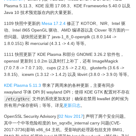
Plasma 5.11.3、KDE 应用 17.08.3、KDE Frameworks 5.40.0 以及
Java 10 技术预览版在内的大量更新。
1109 快照中更新的
Mesa 17.2.4
修正了 KOTOR、NIR、Intel 驱
动、Intel i965 OpenGL 驱动、AMD 编译器以及 Clover 等方面的一
些问题。该快照还更新了 java-1_8_0-openjdk (1.8.0.144 ->
1.8.0.151) 和 mercurial (4.3.1 -> 4.4) 等等。
1111 快照更新了 KDE Plasma 和部分 GNOME 3.26.2 软件包，
openssl 更新到 1.0.2m 以及时打上补丁，还有 ImageMagick
(7.0.7.8 -> 7.0.7.10)、cups (2.2.5 -> 2.2.6)、glusterfs (3.6.6 ->
3.8.15)、icewm (1.3.12 -> 1.4.2) 以及 libvirt (3.8.0 -> 3.9.0) 等等。
KDE Plasma 5.11.3
带来了两周来的各种更新，主要有同步
xwayland 字体 DPI 到 wayland DPI；使得 KDE GTK 配置对不存在
/etc/gtkrc
文件的系统更加友好；确保在禁用 kwallet 的时候为
所有用户保存密码；等等。详见
更新日志
。
OpenSSL Security Advisory [
02 Nov 2017
] 声明了两个安全问题。
其中一个中等危险程度的 bn_sqrx8x_internal carry 问题(CVE-
2017-3736)影响 x86_64 主机。受影响的处理器包括支持 BMI1、