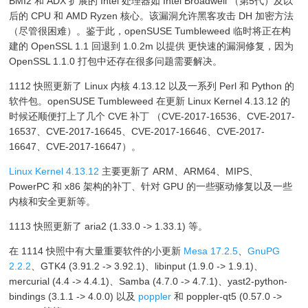
BMI2 和 ADX 扩展的 Intel 处理器如 Intel Broadwell （第5代）及以
后的 CPU 和 AMD Ryzen 核心。该漏洞允许黑客攻击 DH 加密方法
（尽管很困难）。鉴于此，openSUSE Tumbleweed 临时将正在构
建的 OpenSSL 1.1 回退到 1.0.2m 以提供 更快速的漏洞修复，因为
OpenSSL 1.1.0 打包中还存在很多问题需要解决。
1112 快照更新了 Linux 内核 4.13.12 以及一系列 Perl 和 Python 的
软件包。openSUSE Tumbleweed 在更新 Linux Kernel 4.13.12 的
时候还顺便打上了几个 CVE 补丁 （CVE-2017-16536、CVE-2017-
16537、CVE-2017-16645、CVE-2017-16646、CVE-2017-
16647、CVE-2017-16647）。
Linux Kernel 4.13.12
主要更新了 ARM、ARM64、MIPS、
PowerPC 和 x86 架构的补丁、针对 GPU 的一些驱动修复以及一些
内核和安全更新等。
1113 快照更新了 aria2 (1.33.0 -> 1.33.1) 等。
在 1114 快照中有大量重要软件的小更新
Mesa 17.2.5
、
GnuPG
2.2.2
、GTK4 (3.91.2 -> 3.92.1)、libinput (1.9.0 -> 1.9.1)、
mercurial (4.4 -> 4.4.1)、Samba (4.7.0 -> 4.7.1)、yast2-python-
bindings (3.1.1 -> 4.0.0) 以及
poppler
和 poppler-qt5 (0.57.0 ->