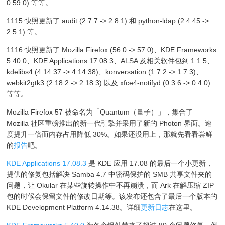
0.59.0) 等等。
1115 快照更新了 audit (2.7.7 -> 2.8.1) 和 python-ldap (2.4.45 ->
2.5.1) 等。
1116 快照更新了 Mozilla Firefox (56.0 -> 57.0)、KDE Frameworks
5.40.0、KDE Applications 17.08.3、ALSA 及相关软件包到 1.1.5、
kdelibs4 (4.14.37 -> 4.14.38)、konversation (1.7.2 -> 1.7.3)、
webkit2gtk3 (2.18.2 -> 2.18.3) 以及 xfce4-notifyd (0.3.6 -> 0.4.0)
等等。
Mozilla Firefox 57 被命名为「Quantum（量子）」，集合了
Mozilla 社区重磅推出的新一代引擎并采用了新的 Photon 界面。速
度提升一倍而内存占用降低 30%。如果还没用上，那就先看看尝鲜
的
报告
吧。
KDE Applications 17.08.3
是 KDE 应用 17.08 的最后一个小更新，
提供的修复包括解决 Samba 4.7 中密码保护的 SMB 共享文件夹的
问题，让 Okular 在某些旋转操作中不再崩溃，而 Ark 在解压缩 ZIP
包的时候会保留文件的修改日期等。该发布还包含了最后一个版本的
KDE Development Platform 4.14.38。详细
更新日志
在这里。