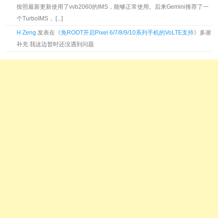
按照最新更新使用了vvb2060的IMS，能够正常使用。后来Gemini推荐了一
个TurboIMS， [...]
H Zeng
发表在《
免ROOT开启Pixel 6/7/8/9/10系列手机的VoLTE支持
》多谢
补充 我这边暂时还没遇到问题