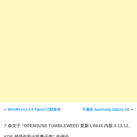
文章导航
«
»
WordPress 4.9 Tipton 已经发布
不喜欢 Samsung Galaxy S8
7 条关于 “
OPENSUSE TUMBLEWEED 更新 LINUX 内核 4.13.12、
KDE 超级包和火狐量子等
” 的评论