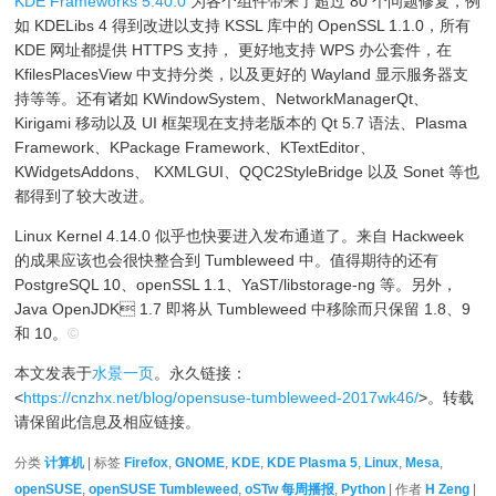
KDE Frameworks 5.40.0
为各个组件带来了超过 80 个问题修复，例
如 KDELibs 4 得到改进以支持 KSSL 库中的 OpenSSL 1.1.0，所有
KDE 网址都提供 HTTPS 支持， 更好地支持 WPS 办公套件，在
KfilesPlacesView 中支持分类，以及更好的 Wayland 显示服务器支
持等等。还有诸如 KWindowSystem、NetworkManagerQt、
Kirigami 移动以及 UI 框架现在支持老版本的 Qt 5.7 语法、Plasma
Framework、KPackage Framework、KTextEditor、
KWidgetsAddons、 KXMLGUI、QQC2StyleBridge 以及 Sonet 等也
都得到了较大改进。
Linux Kernel 4.14.0 似乎也快要进入发布通道了。来自 Hackweek
的成果应该也会很快整合到 Tumbleweed 中。值得期待的还有
PostgreSQL 10、openSSL 1.1、YaST/libstorage-ng 等。另外，
Java OpenJDK 1.7 即将从 Tumbleweed 中移除而只保留 1.8、9
和 10。
©
本文发表于
水景一页
。永久链接：
<
https://cnzhx.net/blog/opensuse-tumbleweed-2017wk46/
>。转载
请保留此信息及相应链接。
分类
计算机
| 标签
Firefox
,
GNOME
,
KDE
,
KDE Plasma 5
,
Linux
,
Mesa
,
openSUSE
,
openSUSE Tumbleweed
,
oSTw 每周播报
,
Python
| 作者
H Zeng
|