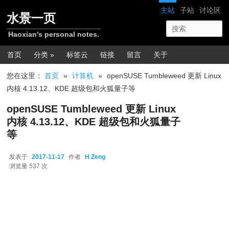
跳转至正文
网站导航
主站
子站
讨论区
水景一页
Haoxian's personal notes.
主菜单
首页
分类 »
标签云
链接
留言
关于
您在这里：
首页
»
计算机
»
openSUSE Tumbleweed 更新 Linux
内核 4.13.12、KDE 超级包和火狐量子等
openSUSE Tumbleweed 更新 Linux
内核 4.13.12、KDE 超级包和火狐量子
等
发表于
2017-11-17
作者
H Zeng
2017-11-17
浏览量 537 次