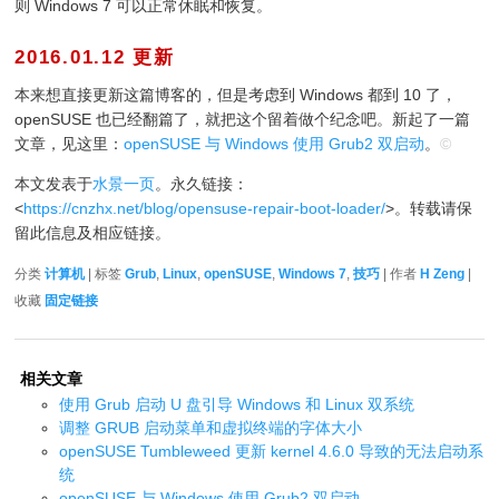
则 Windows 7 可以正常休眠和恢复。
2016.01.12 更新
¶
本来想直接更新这篇博客的，但是考虑到 Windows 都到 10 了，
openSUSE 也已经翻篇了，就把这个留着做个纪念吧。新起了一篇
文章，见这里：
openSUSE 与 Windows 使用 Grub2 双启动
。
©
本文发表于
水景一页
。永久链接：
<
https://cnzhx.net/blog/opensuse-repair-boot-loader/
>。转载请保
留此信息及相应链接。
分类
计算机
| 标签
Grub
,
Linux
,
openSUSE
,
Windows 7
,
技巧
| 作者
H Zeng
|
收藏
固定链接
相关文章
使用 Grub 启动 U 盘引导 Windows 和 Linux 双系统
调整 GRUB 启动菜单和虚拟终端的字体大小
openSUSE Tumbleweed 更新 kernel 4.6.0 导致的无法启动系
统
openSUSE 与 Windows 使用 Grub2 双启动