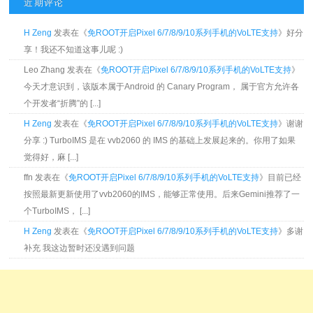
近期评论
H Zeng
发表在《
免ROOT开启Pixel 6/7/8/9/10系列手机的VoLTE支持
》好分
享！我还不知道这事儿呢 :)
Leo Zhang 发表在《
免ROOT开启Pixel 6/7/8/9/10系列手机的VoLTE支持
》
今天才意识到，该版本属于Android 的 Canary Program， 属于官方允许各
个开发者“折腾”的 [...]
H Zeng
发表在《
免ROOT开启Pixel 6/7/8/9/10系列手机的VoLTE支持
》谢谢
分享 :) TurboIMS 是在 vvb2060 的 IMS 的基础上发展起来的。你用了如果
觉得好，麻 [...]
ffn 发表在《
免ROOT开启Pixel 6/7/8/9/10系列手机的VoLTE支持
》目前已经
按照最新更新使用了vvb2060的IMS，能够正常使用。后来Gemini推荐了一
个TurboIMS， [...]
H Zeng
发表在《
免ROOT开启Pixel 6/7/8/9/10系列手机的VoLTE支持
》多谢
补充 我这边暂时还没遇到问题