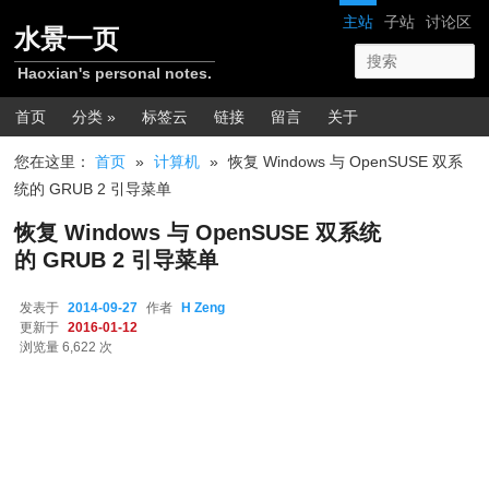
跳转至正文
网站导航
主站
子站
讨论区
水景一页
Haoxian's personal notes.
主菜单
首页
分类 »
标签云
链接
留言
关于
您在这里：
首页
»
计算机
»
恢复 Windows 与 OpenSUSE 双系
统的 GRUB 2 引导菜单
恢复 Windows 与 OpenSUSE 双系统
的 GRUB 2 引导菜单
发表于
2014-09-27
作者
H Zeng
更新于
2016-01-12
浏览量 6,622 次