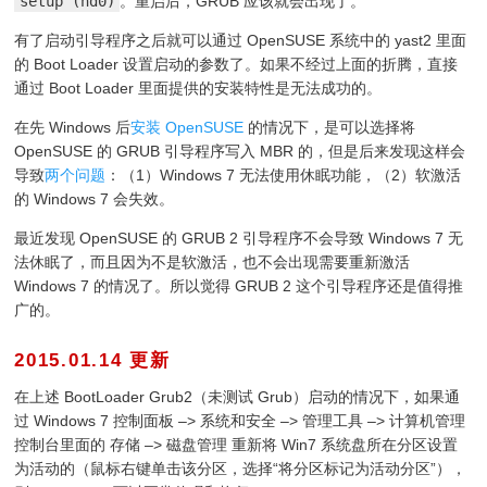
setup (hd0)
。重启后，GRUB 应该就会出现了。
有了启动引导程序之后就可以通过 OpenSUSE 系统中的 yast2 里面
的 Boot Loader 设置启动的参数了。如果不经过上面的折腾，直接
通过 Boot Loader 里面提供的安装特性是无法成功的。
在先 Windows 后
安装 OpenSUSE
的情况下，是可以选择将
OpenSUSE 的 GRUB 引导程序写入 MBR 的，但是后来发现这样会
导致
两个问题
：（1）Windows 7 无法使用休眠功能，（2）软激活
的 Windows 7 会失效。
最近发现 OpenSUSE 的 GRUB 2 引导程序不会导致 Windows 7 无
法休眠了，而且因为不是软激活，也不会出现需要重新激活
Windows 7 的情况了。所以觉得 GRUB 2 这个引导程序还是值得推
广的。
2015.01.14 更新
¶
在上述 BootLoader Grub2（未测试 Grub）启动的情况下，如果通
过 Windows 7 控制面板 –> 系统和安全 –> 管理工具 –> 计算机管理
控制台里面的 存储 –> 磁盘管理 重新将 Win7 系统盘所在分区设置
为活动的（鼠标右键单击该分区，选择“将分区标记为活动分区”），