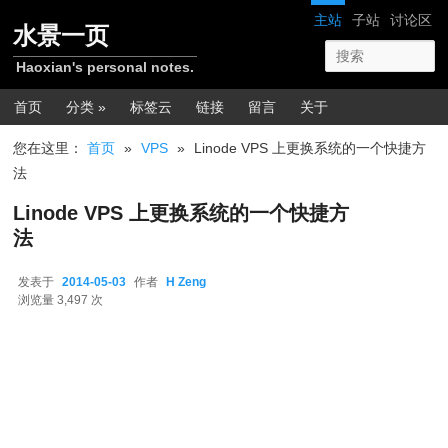
跳转至正文
网站导航
主站
子站
讨论区
水景一页
Haoxian's personal notes.
主菜单
首页
分类 »
标签云
链接
留言
关于
您在这里：
首页
»
VPS
»
Linode VPS 上更换系统的一个快捷方
法
Linode VPS 上更换系统的一个快捷方
法
发表于
2014-05-03
作者
H Zeng
2014-05-03
浏览量 3,497 次