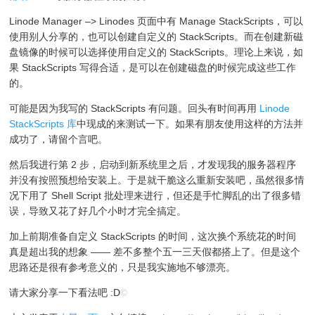
Linode Manager –> Linodes 页面中有 Manage StackScripts，可以
使用别人分享的，也可以创建自定义的 StackScripts。而在创建新磁
盘镜像的时候可以选择使用自定义的 StackScripts。理论上来说，如
果 StackScripts 写得合适，是可以在创建磁盘的时候完成这些工作
的。
可能是因为我写的 StackScripts 有问题。回头有时间再用
Linode
StackScripts 库
中现成的来测试一下。如果有朋友使用这样的方法并
成功了，请留个言吧。
然后我进行第 2 步，启动到新系统里之后，才发现我的服务器程序
并没有按照预想给安装上。于是就干脆这么重新安装吧，虽然很多情
况下用了 Shell Script 批处理来进行，但还是手忙脚乱的出了很多错
误，导致又花了好几个小时才完全搞定。
加上前期准备自定义 StackScripts 的时间，这次换个系统花的时间
真是超出我的想象 —— 差不多整个五一三天假都搭上了。但是这个
思路还是很有参考意义的，只是我实施地不够漂亮。
请大家分享一下看法吧 :D
©