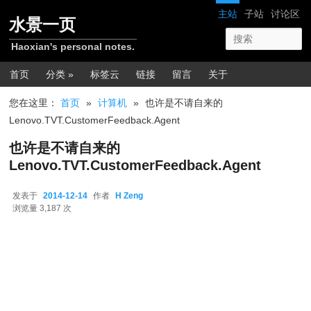
跳转至正文
网站导航
主站
子站
讨论区
水景一页
Haoxian's personal notes.
主菜单
首页
分类 »
标签云
链接
留言
关于
您在这里：
首页
»
计算机
»
也许是不请自来的
Lenovo.TVT.CustomerFeedback.Agent
也许是不请自来的
Lenovo.TVT.CustomerFeedback.Agent
发表于
2014-12-14
作者
H Zeng
2014-12-14
浏览量 3,187 次