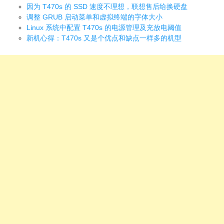
因为 T470s 的 SSD 速度不理想，联想售后给换硬盘
调整 GRUB 启动菜单和虚拟终端的字体大小
Linux 系统中配置 T470s 的电源管理及充放电阈值
新机心得：T470s 又是个优点和缺点一样多的机型