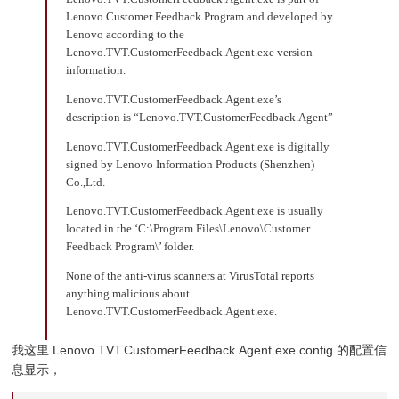
Lenovo Customer Feedback Program and developed by
Lenovo according to the
Lenovo.TVT.CustomerFeedback.Agent.exe version
information.
Lenovo.TVT.CustomerFeedback.Agent.exe’s
description is “Lenovo.TVT.CustomerFeedback.Agent”
Lenovo.TVT.CustomerFeedback.Agent.exe is digitally
signed by Lenovo Information Products (Shenzhen)
Co.,Ltd.
Lenovo.TVT.CustomerFeedback.Agent.exe is usually
located in the ‘C:\Program Files\Lenovo\Customer
Feedback Program\’ folder.
None of the anti-virus scanners at VirusTotal reports
anything malicious about
Lenovo.TVT.CustomerFeedback.Agent.exe.
我这里 Lenovo.TVT.CustomerFeedback.Agent.exe.config 的配置信
息显示，