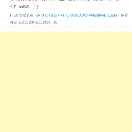
个TurboIMS， [...]
H Zeng
发表在《
免ROOT开启Pixel 6/7/8/9/10系列手机的VoLTE支持
》多谢
补充 我这边暂时还没遇到问题