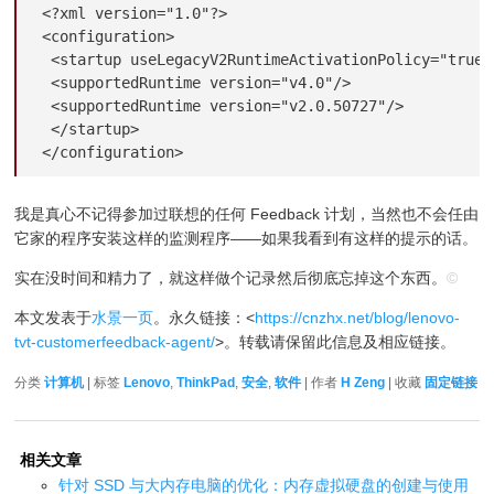
<?xml version="1.0"?>

<configuration>

 <startup useLegacyV2RuntimeActivationPolicy="true">
 <supportedRuntime version="v4.0"/>

 <supportedRuntime version="v2.0.50727"/>

 </startup>

</configuration>
我是真心不记得参加过联想的任何 Feedback 计划，当然也不会任由
它家的程序安装这样的监测程序——如果我看到有这样的提示的话。
实在没时间和精力了，就这样做个记录然后彻底忘掉这个东西。
©
本文发表于
水景一页
。永久链接：<
https://cnzhx.net/blog/lenovo-
tvt-customerfeedback-agent/
>。转载请保留此信息及相应链接。
分类
计算机
| 标签
Lenovo
,
ThinkPad
,
安全
,
软件
| 作者
H Zeng
| 收藏
固定链接
相关文章
针对 SSD 与大内存电脑的优化：内存虚拟硬盘的创建与使用