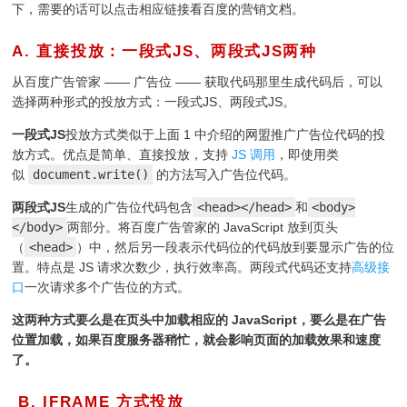
下，需要的话可以点击相应链接看百度的营销文档。
A. 直接投放：一段式JS、两段式JS两种
¶
从百度广告管家 —— 广告位 —— 获取代码那里生成代码后，可以
选择两种形式的投放方式：一段式JS、两段式JS。
一段式JS
投放方式类似于上面 1 中介绍的网盟推广广告位代码的投
放方式。优点是简单、直接投放，支持
JS 调用
，即使用类
似
document.write()
的方法写入广告位代码。
两段式JS
生成的广告位代码包含
<head></head>
和
<body>
</body>
两部分。将百度广告管家的 JavaScript 放到页头
（
<head>
）中，然后另一段表示代码位的代码放到要显示广告的位
置。特点是 JS 请求次数少，执行效率高。两段式代码还支持
高级接
口
一次请求多个广告位的方式。
这两种方式要么是在页头中加载相应的 JavaScript，要么是在广告
位置加载，如果百度服务器稍忙，就会影响页面的加载效果和速度
了。
B. IFRAME 方式投放
¶