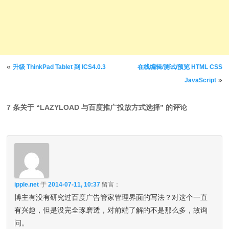
文章导航
«
升级 ThinkPad Tablet 到 ICS4.0.3
在线编辑/测试/预览 HTML CSS
»
JavaScript
7 条关于 “
LAZYLOAD 与百度推广投放方式选择
” 的评论
ipple.net
于
2014-07-11, 10:37
留言：
博主有没有研究过百度广告管家管理界面的写法？对这个一直
有兴趣，但是没完全琢磨透，对前端了解的不是那么多，故询
问。