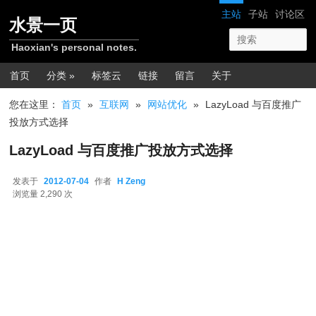
跳转至正文
网站导航
主站
子站
讨论区
水景一页
Haoxian's personal notes.
主菜单
首页
分类 »
标签云
链接
留言
关于
您在这里：
首页
»
互联网
»
网站优化
»
LazyLoad 与百度推广
投放方式选择
LazyLoad 与百度推广投放方式选择
发表于
2012-07-04
作者
H Zeng
2012-07-04
浏览量 2,290 次