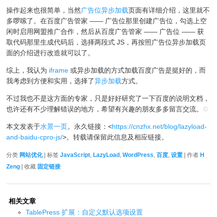
操作起来也很简单，当然
广告位异步加载
页面有详细介绍，这里就不
多啰嗦了。在百度广告管家 —— 广告位那里创建广告位，勾选上空
闲时启用网盟推广合作，然后从百度广告管家 —— 广告位 —— 获
取代码那里生成代码后，选择两段式 JS，再按照广告位异步加载页
面的介绍进行改造就可以了。
综上，我认为
iframe
或异步加载的方式加载百度广告是挺好的，而
我考虑到方便和实用，选择了
异步加载
方式。
不过我也不是这方面的专家，只是好好研究了一下百度的说明文档，
也许还有不少理解错误的地方，希望有兴趣的朋友多多留言交流。
©
本文发表于
水景一页
。永久链接：<
https://cnzhx.net/blog/lazyload-
and-baidu-cpro-js/
>。转载请保留此信息及相应链接。
分类
网站优化
| 标签
JavaScript
,
LazyLoad
,
WordPress
,
百度
,
设置
| 作者
H
Zeng
| 收藏
固定链接
相关文章
TablePress 扩展：自定义默认选项设置