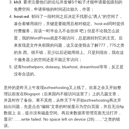
kh3
. 要求注册他们的论坛并发够5个帖子才能申请最低级别的
免费空间，申请审核的时间还比较久，作罢；
host-ed
. 郁闷了一段时间之后决定不找那么“诱人”的空间了，
凑合着够用就行，关键是要能用且相对稳定。host-ed同时提供
付费服务，应该一时半会儿不会挂掉 吧:) 但是不论我怎么设
置，我的WordPress就是不能访问，总是跳转到它的主页。后
来发现是文件夹权限的问题，这又促使我去了解777，775之类
的东 西。很不错，至少以后还能用得上。只是到现在，我在这
个服务器上的空间还是不能正常访问；
还有hosthelpers, doteasy, bluehost, dreamhost等等，反正是
没有合适的。
意外的是昨天上午发现ezfreehosting又上线了。欣喜之余又开始整
理以前发在Blogspot（后来国内不能访问这里了）上的几篇文章，
并及时作了备份。果不其然，从昨天下午开始ezfreehosting再次开
始出问题，先是点击“编辑”文章的时候显示为空白页面，并且无法ftp
数据上 去，提示没有磁盘空间。再后来数据库管理页面无法打开，
显示“……write failed: No space left on device (28)……”之类的错
误。