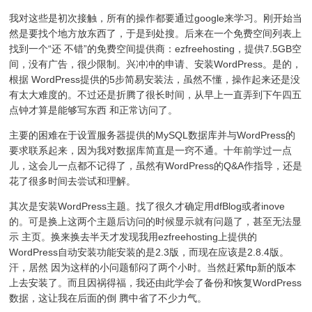
我对这些是初次接触，所有的操作都要通过google来学习。刚开始当
然是要找个地方放东西了，于是到处搜。后来在一个免费空间列表上
找到一个“还 不错”的免费空间提供商：ezfreehosting，提供7.5GB空
间，没有广告，很少限制。兴冲冲的申请、安装WordPress。是的，
根据 WordPress提供的5步简易安装法，虽然不懂，操作起来还是没
有太大难度的。不过还是折腾了很长时间，从早上一直弄到下午四五
点钟才算是能够写东西 和正常访问了。
主要的困难在于设置服务器提供的MySQL数据库并与WordPress的
要求联系起来，因为我对数据库简直是一窍不通。十年前学过一点
儿，这会儿一点都不记得了，虽然有WordPress的Q&A作指导，还是
花了很多时间去尝试和理解。
其次是安装WordPress主题。找了很久才确定用dfBlog或者inove
的。可是换上这两个主题后访问的时候显示就有问题了，甚至无法显
示 主页。换来换去半天才发现我用ezfreehosting上提供的
WordPress自动安装功能安装的是2.3版，而现在应该是2.8.4版。
汗，居然 因为这样的小问题郁闷了两个小时。当然赶紧ftp新的版本
上去安装了。而且因祸得福，我还由此学会了备份和恢复WordPress
数据，这让我在后面的倒 腾中省了不少力气。