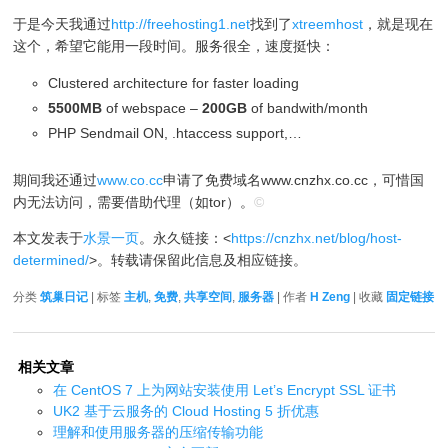
于是今天我通过
http://freehosting1.net
找到了
xtreemhost
，就是现在
这个，希望它能用一段时间。服务很全，速度挺快：
Clustered architecture for faster loading
5500MB
of webspace –
200GB
of bandwith/month
PHP Sendmail ON, .htaccess support,…
期间我还通过
www.co.cc
申请了免费域名www.cnzhx.co.cc，可惜国
内无法访问，需要借助代理（如tor）。
©
本文发表于
水景一页
。永久链接：<
https://cnzhx.net/blog/host-
determined/
>。转载请保留此信息及相应链接。
分类
筑巢日记
| 标签
主机
,
免费
,
共享空间
,
服务器
| 作者
H Zeng
| 收藏
固定链接
相关文章
在 CentOS 7 上为网站安装使用 Let’s Encrypt SSL 证书
UK2 基于云服务的 Cloud Hosting 5 折优惠
理解和使用服务器的压缩传输功能