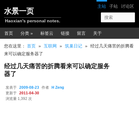
跳转至正文
网站导航
主站
子站
讨论区
水景一页
Haoxian's personal notes.
主菜单
首页
分类 »
标签云
链接
留言
关于
您在这里：
首页
»
互联网
»
筑巢日记
»
经过几天痛苦的折腾看
来可以确定服务器了
经过几天痛苦的折腾看来可以确定服务
器了
发表于
2009-08-23
作者
H Zeng
更新于
2011-04-30
浏览量 1,392 次