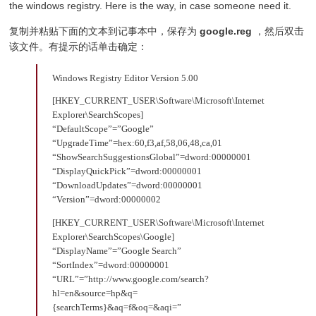
the windows registry. Here is the way, in case someone need it.
复制并粘贴下面的文本到记事本中，保存为
google.reg
，然后双击
该文件。有提示的话单击确定：
Windows Registry Editor Version 5.00
[HKEY_CURRENT_USER\Software\Microsoft\Internet
Explorer\SearchScopes]
“DefaultScope”=”Google”
“UpgradeTime”=hex:60,f3,af,58,06,48,ca,01
“ShowSearchSuggestionsGlobal”=dword:00000001
“DisplayQuickPick”=dword:00000001
“DownloadUpdates”=dword:00000001
“Version”=dword:00000002
[HKEY_CURRENT_USER\Software\Microsoft\Internet
Explorer\SearchScopes\Google]
“DisplayName”=”Google Search”
“SortIndex”=dword:00000001
“URL”=”http://www.google.com/search?
hl=en&source=hp&q=
{searchTerms}&aq=f&oq=&aqi=”