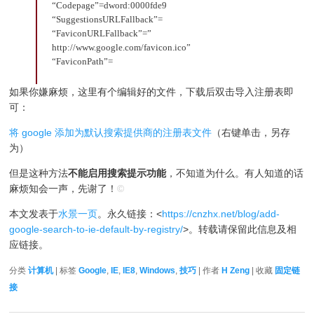
“Codepage”=dword:0000fde9
“SuggestionsURLFallback”=
“FaviconURLFallback”=”
http://www.google.com/favicon.ico”
“FaviconPath”=
如果你嫌麻烦，这里有个编辑好的文件，下载后双击导入注册表即
可：
将 google 添加为默认搜索提供商的注册表文件
（右键单击，另存
为）
但是这种方法
不能启用搜索提示功能
，不知道为什么。有人知道的话
麻烦知会一声，先谢了！
©
本文发表于
水景一页
。永久链接：<
https://cnzhx.net/blog/add-
google-search-to-ie-default-by-registry/
>。转载请保留此信息及相
应链接。
分类
计算机
| 标签
Google
,
IE
,
IE8
,
Windows
,
技巧
| 作者
H Zeng
| 收藏
固定链
接