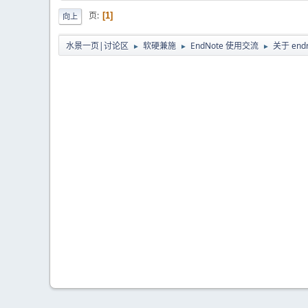
页
1
向上
水景一页|讨论区
软硬兼施
EndNote 使用交流
关于 end
►
►
►