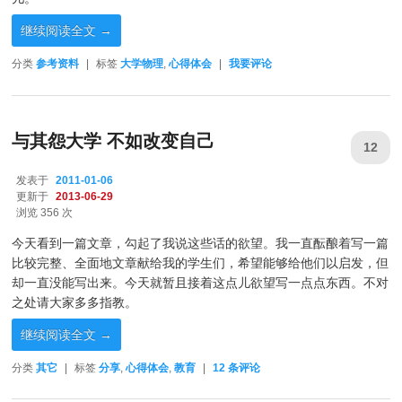
继续阅读全文
→
分类
参考资料
|
标签
大学物理
,
心得体会
|
我要评论
与其怨大学 不如改变自己
12
发表于
2011-01-06
更新于
2013-06-29
浏览 356 次
今天看到一篇文章，勾起了我说这些话的欲望。我一直酝酿着写一篇
比较完整、全面地文章献给我的学生们，希望能够给他们以启发，但
却一直没能写出来。今天就暂且接着这点儿欲望写一点点东西。不对
之处请大家多多指教。
继续阅读全文
→
分类
其它
|
标签
分享
,
心得体会
,
教育
|
12
条评论