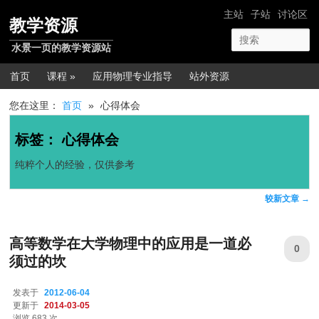
跳转至正文
跳转至边栏
网站导航
主站
子站
讨论区
教学资源
水景一页的教学资源站
主菜单
首页
课程 »
应用物理专业指导
站外资源
您在这里：
首页
»
心得体会
标签：
心得体会
纯粹个人的经验，仅供参考
文章导航
较新文章
→
高等数学在大学物理中的应用是一道必
0
须过的坎
发表于
2012-06-04
更新于
2014-03-05
浏览 683 次