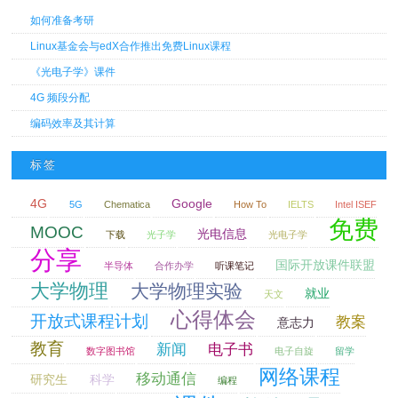
如何准备考研
Linux基金会与edX合作推出免费Linux课程
《光电子学》课件
4G 频段分配
编码效率及其计算
标签
4G
Google
5G
Chematica
How To
IELTS
Intel ISEF
免费
MOOC
光电信息
下载
光子学
光电子学
分享
国际开放课件联盟
半导体
合作办学
听课笔记
大学物理
大学物理实验
就业
天文
心得体会
开放式课程计划
教案
意志力
教育
新闻
电子书
数字图书馆
电子自旋
留学
网络课程
移动通信
研究生
科学
编程