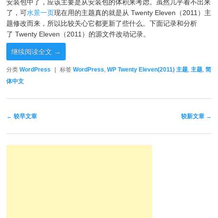
安装包中了，应该主要是从安装包的体积来考虑。虽然几乎看不出来
了，可
水景一页
现在用的主题真的就是从 Twenty Eleven（2011）主
题修改而来，所以比较关心它都更新了些什么。下面记录和分析
了 Twenty Eleven（2011）的源文件改动记录。
继续阅读全文
→
分类
WordPress
|
标签
WordPress
,
WP Twenty Eleven(2011) 主题
,
主题
,
简
体中文
文章导航
←
较早文章
较新文章
→