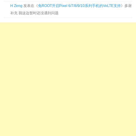
H Zeng
发表在《
免ROOT开启Pixel 6/7/8/9/10系列手机的VoLTE支持
》多谢
补充 我这边暂时还没遇到问题