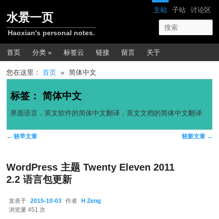
跳转至正文
跳转至边栏
网站导航
主站
子站
讨论区
水景一页
Haoxian's personal notes.
主菜单
首页
分类 »
标签云
链接
留言
关于
您在这里：
首页
»
简体中文
标签：
简体中文
界面语言，英文软件的简体中文翻译，英文文档的简体中文翻译
文章导航
←
较早文章
较新文章
→
WordPress 主题 Twenty Eleven 2011
2.2 语言包更新
发表于
2015-10-03
作者
H Zeng
2015-10-03
浏览量 451 次