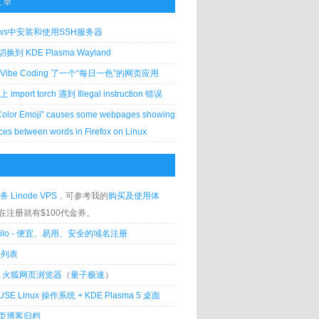
文章
ows中安装和使用SSH服务器
到 KDE Plasma Wayland
Vibe Coding 了一个“每日一色”的网页应用
 上 import torch 遇到 Illegal instruction 错误
Color Emoji” causes some webpages showing
ces between words in Firefox on Linux
务 Linode VPS
，可参考我的
购买及使用体
在注册就有$100代金券。
silo - 便宜、易用、安全的域名注册
客列表
lla 火狐网页浏览器
（
量子极速
）
USE Linux 操作系统 + KDE Plasma 5 桌面
页博客归档