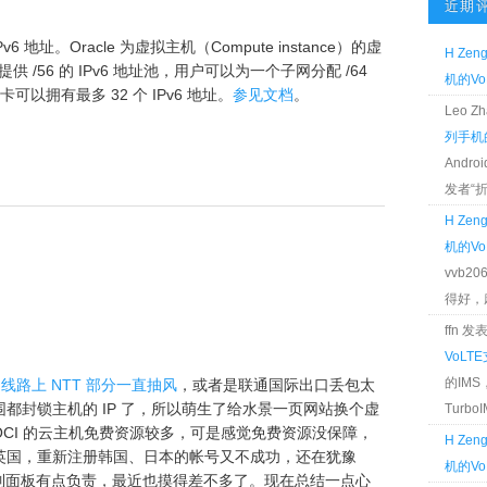
近期
6 地址。Oracle 为虚拟主机（Compute instance）的虚
H Zen
work）提供 /56 的 IPv6 地址池，用户可以为一个子网分配 /64
机的Vo
可以拥有最多 32 个 IPv6 地址。
参见文档
。
Leo 
列手机的
Andr
发者“折腾
H Zen
机的Vo
vvb2
得好，麻 
ffn 
VoLT
的IM
点的线路上 NTT 部分一直抽风
，或者是联通国际出口丢包太
都封锁主机的 IP 了，所以萌生了给水景一页网站换个虚
TurboIM
OCI 的云主机免费资源较多，可是感觉免费资源没保障，
H Zen
英国，重新注册韩国、日本的帐号又不成功，还在犹豫
机的Vo
然控制面板有点负责，最近也摸得差不多了。现在总结一点心