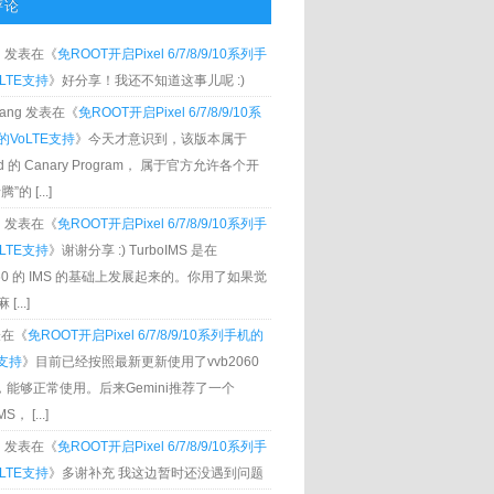
评论
g
发表在《
免ROOT开启Pixel 6/7/8/9/10系列手
LTE支持
》好分享！我还不知道这事儿呢 :)
Zhang 发表在《
免ROOT开启Pixel 6/7/8/9/10系
VoLTE支持
》今天才意识到，该版本属于
oid 的 Canary Program， 属于官方允许各个开
”的 [...]
g
发表在《
免ROOT开启Pixel 6/7/8/9/10系列手
LTE支持
》谢谢分享 :) TurboIMS 是在
060 的 IMS 的基础上发展起来的。你用了如果觉
[...]
发表在《
免ROOT开启Pixel 6/7/8/9/10系列手机的
E支持
》目前已经按照最新更新使用了vvb2060
S，能够正常使用。后来Gemini推荐了一个
S， [...]
g
发表在《
免ROOT开启Pixel 6/7/8/9/10系列手
LTE支持
》多谢补充 我这边暂时还没遇到问题