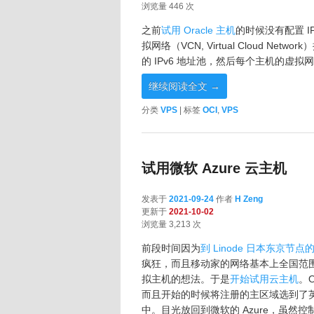
浏览量 446 次
之前
试用 Oracle 主机
的时候没有配置 IPv
拟网络（VCN, Virtual Cloud Net
的 IPv6 地址池，然后每个主机的虚拟网卡
继续阅读全文
→
分类
VPS
|
标签
OCI
,
VPS
试用微软 Azure 云主机
发表于
2021-09-24
作者
H Zeng
更新于
2021-10-02
浏览量 3,213 次
前段时间因为
到 Linode 日本东京节
疯狂，而且移动家的网络基本上全国范围
拟主机的想法。于是
开始试用云主机
。
而且开始的时候将注册的主区域选到了
中。目光放回到微软的 Azure，虽