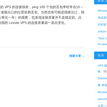
最新
的 VPS 的连接很差，ping 100 个包的丢包率经常在15～
Wind
要是在省级出口的位置容易丢包。当然也有可能是国家出口，我
（将近一年）的观察，也发现连接质量并不是稳定的。比
将桌面切换
 Linode VPS 的连接质量就一直在变化。
赶时髦 
Jetson
“Noto 
no spa
推荐
较新文章
→
VPS 服
验
。现
Name
聚·博
Mozi
openS
水景一