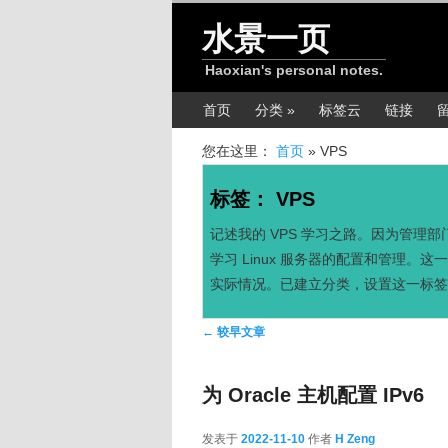
跳转至正文
跳转至边栏
水景一页
Haoxian's personal notes.
主菜单
首页
分类 »
标签云
链接
您在这里：
首页
»
VPS
标签：
VPS
记述我的 VPS 学习之路。因为管理
学习 Linux 服务器的配置和管理。这
实际情况。已建立分类，设置这一标签
文章导航
←
较早文章
为 Oracle 主机配置 IPv6
发表于
2022-11-10
作者
H Zeng
2022-11-10