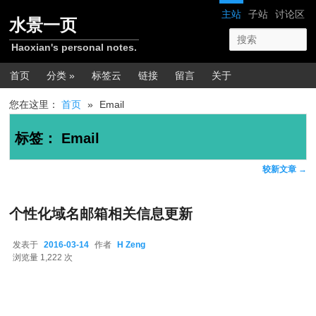
跳转至正文
跳转至边栏
网站导航
主站
子站
讨论区
水景一页
Haoxian's personal notes.
主菜单
首页
分类 »
标签云
链接
留言
关于
您在这里：
首页
»
Email
标签：
Email
文章导航
较新文章
→
个性化域名邮箱相关信息更新
发表于
2016-03-14
作者
H Zeng
2016-03-14
浏览量 1,222 次