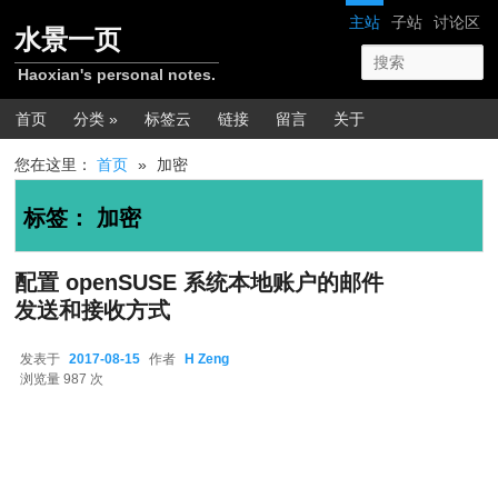
跳转至正文
跳转至边栏
网站导航
主站
子站
讨论区
水景一页
Haoxian's personal notes.
主菜单
首页
分类 »
标签云
链接
留言
关于
您在这里：
首页
»
加密
标签：
加密
配置 openSUSE 系统本地账户的邮件
发送和接收方式
发表于
2017-08-15
作者
H Zeng
2017-08-15
浏览量 987 次