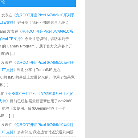
评论
g
发表在《
免ROOT开启Pixel 6/7/8/9/10系列手
LTE支持
》好分享！我还不知道这事儿呢 :)
Zhang 发表在《
免ROOT开启Pixel 6/7/8/9/10系
VoLTE支持
》今天才意识到，该版本属于
oid 的 Canary Program， 属于官方允许各个开
”的 [...]
g
发表在《
免ROOT开启Pixel 6/7/8/9/10系列手
LTE支持
》谢谢分享 :) TurboIMS 是在
060 的 IMS 的基础上发展起来的。你用了如果觉
[...]
发表在《
免ROOT开启Pixel 6/7/8/9/10系列手机的
E支持
》目前已经按照最新更新使用了vvb2060
S，能够正常使用。后来Gemini推荐了一个
S， [...]
g
发表在《
免ROOT开启Pixel 6/7/8/9/10系列手
LTE支持
》多谢补充 我这边暂时还没遇到问题