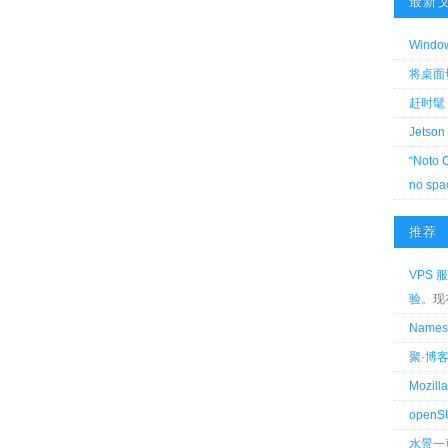
最新
Wind
将桌面切换
赶时髦 
Jetson
“Noto 
no spa
推荐
VPS 服
验
。现
Name
聚·博
Mozi
openS
水景一