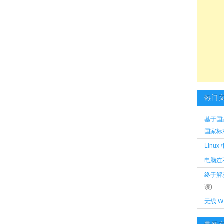
热门
基于国
国家标准 
Linu
电脑连
终于解
读)
无线 W