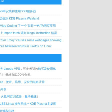
文章
ows中安装和使用SSH服务器
到 KDE Plasma Wayland
Vibe Coding 了一个“每日一色”的网页应用
 上 import torch 遇到 Illegal instruction 错误
Color Emoji” causes some webpages showing
ces between words in Firefox on Linux
务 Linode VPS
，可参考我的
购买及使用体
在注册就有$100代金券。
silo - 便宜、易用、安全的域名注册
客列表
lla 火狐网页浏览器
（
量子极速
）
USE Linux 操作系统 + KDE Plasma 5 桌面
页博客归档