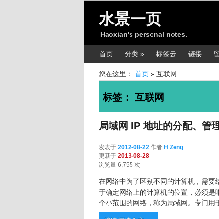
跳转至正文
跳转至边栏
水景一页
Haoxian's personal notes.
主菜单
首页
分类 »
标签云
链接
您在这里：
首页
»
互联网
标签：
互联网
局域网 IP 地址的分配、管
发表于
2012-08-22
作者
H Zeng
更新于
2013-08-28
浏览量 6,755 次
在网络中为了区别不同的计算机，需要给计
于确定网络上的计算机的位置，必须是
个小范围的网络，称为局域网。专门用于局