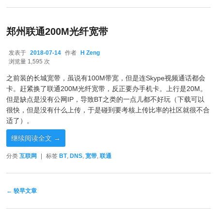
郑州联通200M光纤宽带
发表于
2018-07-14
作者
H Zeng
2018-07-14
浏览量 1,595 次
之前装的长城宽带，虽说有100M带宽，但是连Skype视频通话都会
卡。赶紧换了联通200M光纤宽带，反正要办手机卡。上行是20M。
但是缺点是没有公网IP，导致BT之类的一点儿都不好玩（下载可以
很快，但是没有什么上传，于是碰到要考核上传比率的社区就很不合
适了）。
继续阅读全文
→
分类
互联网
|
标签
BT
,
DNS
,
宽带
,
联通
文章导航
←
较早文章