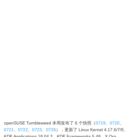
openSUSE Tumbleweed 本周发布了 6 个快照（
0719
、
0720
、
0721
、
0722
、
0723
、
0726
），更新了 Linux Kernel 4.17.6/7/9、
KDE Applications 18.04.3、KDE Frameworks 5.48、X.Org