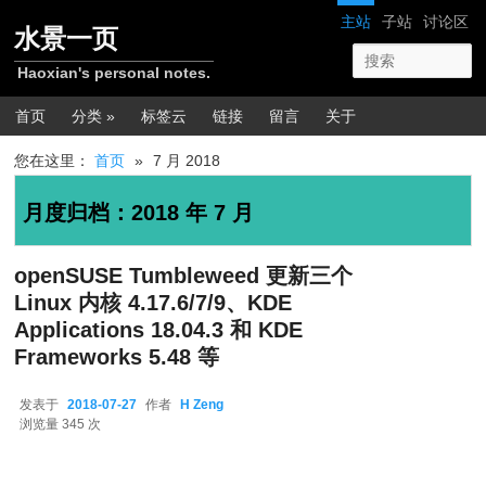
跳转至正文
跳转至边栏
网站导航
主站
子站
讨论区
水景一页
Haoxian's personal notes.
主菜单
首页
分类 »
标签云
链接
留言
关于
您在这里：
首页
»
7 月 2018
月度归档：
2018 年 7 月
openSUSE Tumbleweed 更新三个
Linux 内核 4.17.6/7/9、KDE
Applications 18.04.3 和 KDE
Frameworks 5.48 等
发表于
2018-07-27
作者
H Zeng
2018-07-27
浏览量 345 次