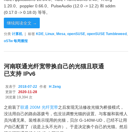
1.20.0、poppler 0.66.0、PulseAudio (12.0 -> 12.2) 和 sddm
(0.17.0 -> 0.18.0) 等等。
继续阅读全文
→
分类
计算机
|
标签
KDE
,
Linux
,
Mesa
,
openSUSE
,
openSUSE Tumbleweed
,
oSTw 每周播报
河南联通光纤宽带换自己的光猫且联通
已支持 IPv6
发表于
2018-07-22
作者
H Zeng
更新于
2020-11-28
浏览量 19,394 次
之前装了
联通 200M 光纤宽带
之后发现无法修改光猫为桥接模式，
没法用自己的路由器拨号，也没法调整光猫的设置。与客服和装维人
员沟通无果。装维表示现用的光猫，贝尔 G-140W-UD，已经不让用
户自己配置了（说是上头不允许）。于是决定换个自己的光猫。然后