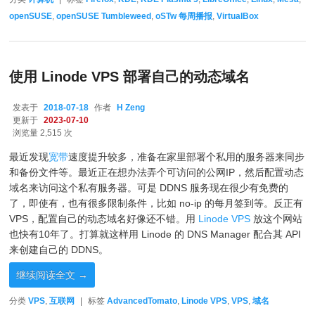
openSUSE
,
openSUSE Tumbleweed
,
oSTw 每周播报
,
VirtualBox
使用 Linode VPS 部署自己的动态域名
发表于
2018-07-18
作者
H Zeng
更新于
2023-07-10
浏览量 2,515 次
最近发现
宽带
速度提升较多，准备在家里部署个私用的服务器来同步
和备份文件等。最近正在想办法弄个可访问的公网IP，然后配置动态
域名来访问这个私有服务器。可是 DDNS 服务现在很少有免费的
了，即使有，也有很多限制条件，比如 no-ip 的每月签到等。反正有
VPS，配置自己的动态域名好像还不错。用
Linode VPS
放这个网站
也快有10年了。打算就这样用 Linode 的 DNS Manager 配合其 API
来创建自己的 DDNS。
继续阅读全文
→
分类
VPS
,
互联网
|
标签
AdvancedTomato
,
Linode VPS
,
VPS
,
域名