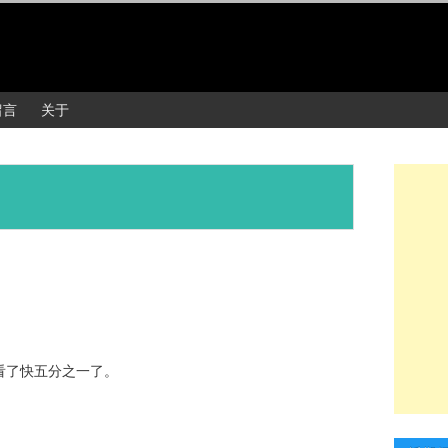
留言
关于
看了快五分之一了。