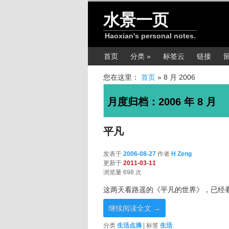
跳转至正文
跳转至边栏
水景一页
Haoxian's personal notes.
主菜单
首页
分类 »
标签云
链接
您在这里：
首页
»
8 月 2006
月度归档：
2006 年 8 月
平凡
发表于
2006-08-27
作者
H Zeng
更新于
2011-03-11
浏览量 698 次
这两天看路遥的《平凡的世界》，已经
继续阅读全文
→
分类
生活点滴
|
标签
生活