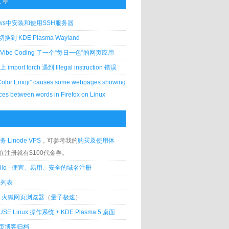
文章
ows中安装和使用SSH服务器
到 KDE Plasma Wayland
Vibe Coding 了一个“每日一色”的网页应用
 上 import torch 遇到 Illegal instruction 错误
Color Emoji” causes some webpages showing
ces between words in Firefox on Linux
务 Linode VPS
，可参考我的
购买及使用体
在注册就有$100代金券。
silo - 便宜、易用、安全的域名注册
客列表
lla 火狐网页浏览器
（
量子极速
）
USE Linux 操作系统 + KDE Plasma 5 桌面
页博客归档