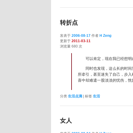
转折点
发表于
2006-08-17
作者
H Zeng
更新于
2011-03-11
浏览量 680 次
可以肯定，现在我已经想明白
同时也发现，这么长的时间里
所牵引，甚至迷失了自己，步入
喜中却难遣一股淡淡的忧伤，恍如
分类
生活点滴
|
标签
生活
女人