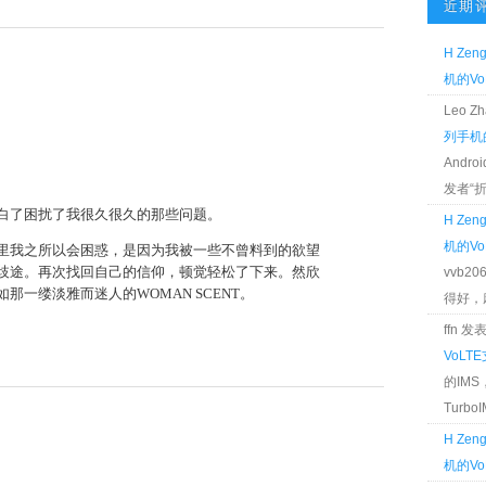
近期
H Zen
机的Vo
Leo 
列手机的
Andr
发者“折腾
了困扰了我很久很久的那些问题。
H Zen
机的Vo
我之所以会困惑，是因为我被一些不曾料到的欲望
歧途。再次找回自己的信仰，顿觉轻松了下来。然欣
vvb2
那一缕淡雅而迷人的WOMAN SCENT。
得好，麻 
ffn 
VoLT
的IM
TurboIM
H Zen
机的Vo