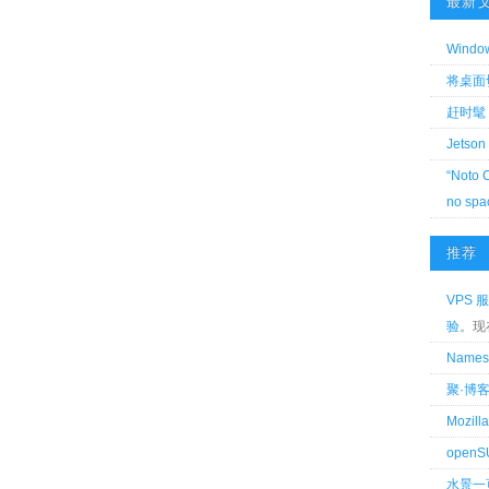
最新
Wind
将桌面切换
赶时髦 
Jetson
“Noto 
no spa
推荐
VPS 服
验
。现
Name
聚·博
Mozi
openS
水景一