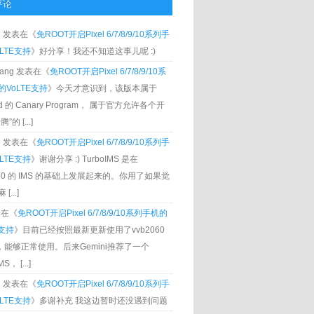
评论
g
发表在《
免ROOT开启Pixel 6/7/8/9/10系列手
LTE支持
》好分享！我还不知道这事儿呢 :)
Zhang 发表在《
免ROOT开启Pixel 6/7/8/9/10系
VoLTE支持
》今天才意识到，该版本属于
oid 的 Canary Program， 属于官方允许各个开
”的 [...]
g
发表在《
免ROOT开启Pixel 6/7/8/9/10系列手
LTE支持
》谢谢分享 :) TurboIMS 是在
060 的 IMS 的基础上发展起来的。你用了如果觉
[...]
发表在《
免ROOT开启Pixel 6/7/8/9/10系列手机的
E支持
》目前已经按照最新更新使用了vvb2060
S，能够正常使用。后来Gemini推荐了一个
S， [...]
g
发表在《
免ROOT开启Pixel 6/7/8/9/10系列手
LTE支持
》多谢补充 我这边暂时还没遇到问题