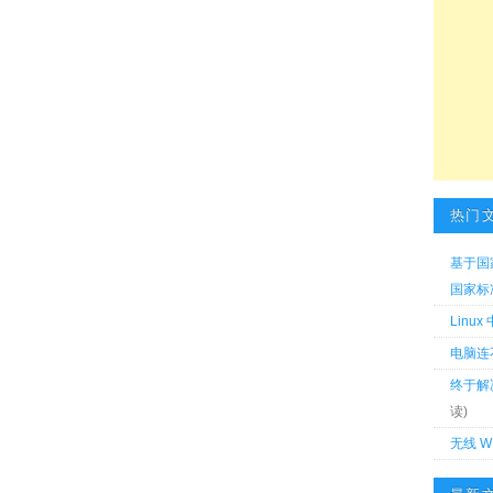
热门
基于国
国家标准 
Linu
电脑连
终于解
读)
无线 W