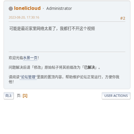
lonelicloud
Administrator
2023-08-20, 17:30:16
#2
可能是最近家里网络太差了，我都打不开这个视频
欢迎光临
水景一页
！
问题解决后请「修改」原始帖子将其前缀改为「
已解决
」。
请阅读
"论坛管理"
里面的置顶内容，帮助维护论坛正常运行，方便你我
他！
页
1
向上
USER ACTIONS