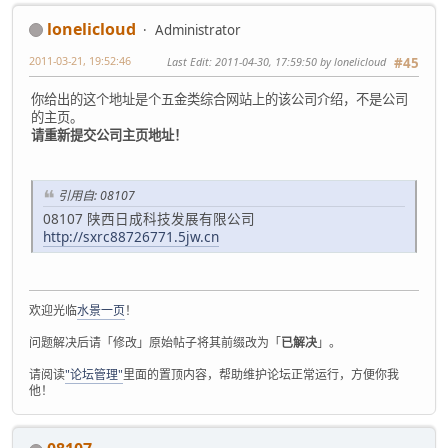
lonelicloud
Administrator
2011-03-21, 19:52:46
Last Edit
: 2011-04-30, 17:59:50 by lonelicloud
#45
你给出的这个地址是个五金类综合网站上的该公司介绍，不是公司
的主页。
请重新提交公司主页地址！
引用自: 08107
08107 陕西日成科技发展有限公司
http://sxrc88726771.5jw.cn
欢迎光临
水景一页
！
问题解决后请「修改」原始帖子将其前缀改为「
已解决
」。
请阅读
"论坛管理"
里面的置顶内容，帮助维护论坛正常运行，方便你我
他！