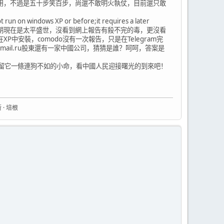
用，不過是五十步笑百步，尚還不敢明火執仗，目前還只敢
ows XP or before;it requires a later
問的是天朝現在是太平盛世，沒看到網上報告有殺不完的毒，更沒看
中安裝，comodo沒有一次報告，只是在Telegram完
ail.ru股東還有一家中國公司，猜猜是誰？呵呵，答案是
留它一條連狗不如的小命，看中國人民迎接曙光的到來吧！
 · 培根