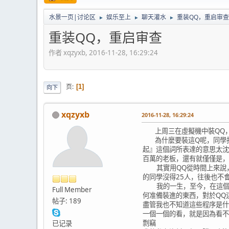
水景一页|讨论区
娱乐至上
聊天灌水
重装QQ，重启审查
►
►
►
重装QQ，重启审查
作者 xqzyxb, 2016-11-28, 16:29:24
页
1
向下
xqzyxb
2016-11-28, 16:29:24
上周三在虛擬機中裝QQ，已
為什麼要裝這Q呢，同學打電
起』這個詞所表達的意思太沈
百萬的老板，還有就僅僅是，
其實用QQ從時間上來說，我
的同學沒得25人，往後也不
我的一生，至今，在這個社會
Full Member
何准備裝進的東西，對於QQ這
帖子: 189
盡管我也不知道這些程序是什
一個一個的看，就是因為看不
剽竊
已记录