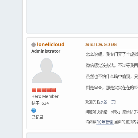
lonelicloud
2016-11-29, 04:31:54
Administrator
怎么说呢，我专门弄了个虚拟
微信感觉没办法。不过等我回
虽然也不怕什么暗中偷窥，只
倒是审查，那是实实在在的经
Hero Member
欢迎光临
水景一页
！
帖子: 634
问题解决后请「修改」原始帖子
已记录
请阅读
"论坛管理"
里面的置顶内