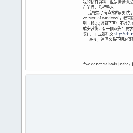
我的私有資料，但是騰迅也沒
在暗裡，陰裡整人。
這裡為了有直接的說明力，我裝了另外2個同
version of win
到有報QQ遇到了百年不遇的病
成安裝後，有一個報告：要求連
騰訊...』豆瓣原文
http://ch
最後，這個來路不明的野孩
If we do not maintain j