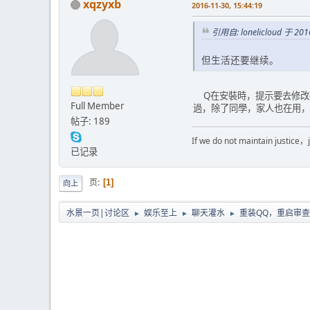
xqzyxb
2016-11-30, 15:44:19
引用自: lonelicloud 于 2016
但生活还要继续。
Q在安裝時，提示要去修改
Full Member
過，除了同學，家人也在用，
帖子: 189
If we do not maintain j
已记录
页
1
向上
水景一页|讨论区
娱乐至上
聊天灌水
重装QQ，重启审查
►
►
►