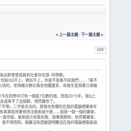
« 上一篇主题
-
下一篇主题 »
打印
這群會使成員有社會存在感--同學群。
Q不上，微信不上，你是不是看不起我們......『看不
上班的，坐飛機次數比我坐地鐵還多，有做生意資產已達幾
今在同學中只有一個是7位數的號。而到2015年，我Q上
經永遠來不了這個群，悄然離世了。
的『平等』二字是合法的，那我也有權利在我的電腦裡審查任
某某程序要修改注冊表或什麼......我就一個一個的審查，
度條一直停留，後來提示安裝失敗，接著我刪除，依然要審查，
，我不得而知。我雖沒有證據證明騰迅在我的電腦裡面偷盜