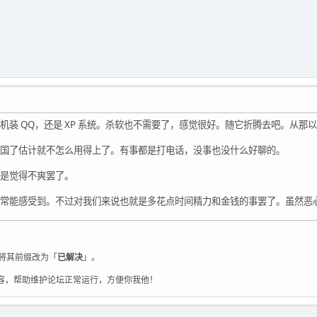
机装 QQ，还是 XP 系统。杀软也不需要了，感觉很好。随它折腾去吧。从那
国了估计就不怎么用得上了。有事都是打电话，没事也没什么好聊的。
是觉得不爽罢了。
常能感受到。不过对我们来说也就是多花点时间精力和金钱的事罢了。虽然恶
将其前缀改为「
已解决
」。
容，帮助维护论坛正常运行，方便你我他！