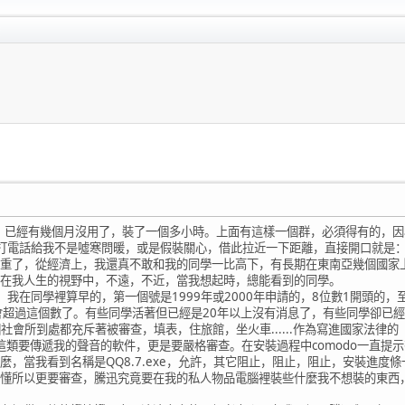
經有幾個月沒用了，裝了一個多小時。上面有這樣一個群，必須得有的，因為
話給我不是噓寒問暖，或是假裝關心，借此拉近一下距離，直接開口就是：你娃Q
重了，從經濟上，我還真不敢和我的同學一比高下，有長期在東南亞幾個國家
在我人生的視野中，不遠，不近，當我想起時，總能看到的同學。
在同學裡算早的，第一個號是1999年或2000年申請的，8位數1開頭的，至
會超過這個數了。有些同學活著但已經是20年以上沒有消息了，有些同學卻已
所到處都充斥著被審查，填表，住旅館，坐火車......作為寫進國家法律
類要傳遞我的聲音的軟件，更是要嚴格審查。在安裝過程中comodo一直提示有
麼，當我看到名稱是QQ8.7.exe，允許，其它阻止，阻止，阻止，安裝進
懂所以更要審查，騰迅究竟要在我的私人物品電腦裡裝些什麼我不想裝的東西