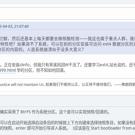
16 0 24 8 0 0 0x48344258-- y y y win
16 0 32 0 0 0 0x48344258-- y y y win
16 0 0 0 4 1 0x48344258-- y y y win
16 0 16 0 4 1 0x48344258-- y y y win
16 0 24 0 4 1 0x48344258-- y y y win
-04-03, 21:07:40
16 0 24 8 4 1 0x48344258-- y y y win
16 0 32 0 4 1 0x48344258-- y y y win
烂额，然后还基本上每天都要去做核酸检测——我这也属于重点人群，我
滚特性吧？如果进不了系统，可以在别的分区安装可访问 ext4 数据分区的系统。
4 分区的内容的。人造系统崩溃似乎没多大意义？
 failed
正在安装clinfo，但我只有草滚风回W干活了。还要学习ext4,站长说的，还
399.html
学的分区，但不知如何回滚。
a Project
5
L OpenGL_ES
ustice，justice will not maintain Us. 如果我们不维持公正，公正将不维持我们。——弗朗西斯
xt_robustness EGL_KHR_cl_event2
bs EGL_KHR_context_flush_control
xt EGL_KHR_create_context_no_error
GL_KHR_get_all_proc_addresses
实采用了 BtrFS 作为系统分区。这个是可以实现快照/回滚的。
e EGL_KHR_gl_renderbuffer_image
D_image EGL_KHR_gl_texture_3D_image
可以在启动开始选择启动条目的时候按上下方向键来选择快照条目，如果没有展开
ubemap_image EGL_KHR_image_base
nter 即可开始引导进入系统。（应该是在 Start bootloader from a re
ntext EGL_KHR_reusable_sync