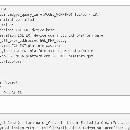
EGL)
ze: amdgpu_query_info(ACCEL_WORKING) failed (-13)
initialize failed.
string:
sions EGL_EXT_device_base
ation EGL_EXT_device_query EGL_EXT_platform_base
ll_proc_addresses EGL_KHR_debug
ice EGL_EXT_platform_wayland
and EGL_EXT_platform_x11 EGL_KHR_platform_x11
b EGL_MESA_platform_gbm EGL_KHR_platform_gbm
urfaceless
a Project
4
L OpenGL_ES
he EGL_EXT_buffer_age
_import EGL_EXT_image_dma_buf_import_modifiers
L_KHR_config_attribs EGL_KHR_create_context
xt_no_error EGL_KHR_fence_sync
ge] Code 0 : terminator_CreateInstance: Failed to CreateInstanc
_addresses EGL_KHR_gl_colorspace
ymbol lookup error: /usr/lib64/libvulkan_radeon.so: undefined sy
fer_image EGL_KHR_gl_texture_2D_image