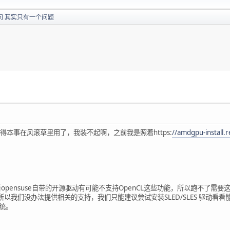
问 其实只有一个问题
本事在风滚草里用了，我装不起啊，之前我是照着https:
//amdgpu-install.r
象来看opensuse自带的开源驱动有可能不支持OpenCL这些功能，所以跑不
，所以我们没办法提供相关的支持，我们只能建议尝试安装SLED/SLES 驱动看看能不
系统。