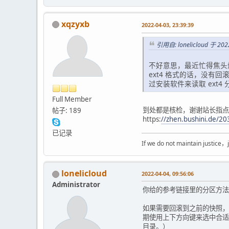
0x40 48 0 16 16 
0x41 48 0 16 16 
0x42 48 0 16 16 
xqzyxb
2022-04-03, 23:39:39
0x43 48 0 16 16 
0x44 48 0 16 16 
引用自: lonelicloud 于 2022
0x45 48 0 16 16 
0x46 48 0 16 16 
不好意思，最近忙得焦头
ext4 格式的话，没有回
Wayland platform:
过安装软件来读取 ext
eglinfo: eglInitialize
Full Member
X11 platform:
到处都是核检，谢谢站长指点。
帖子: 189
EGL API version: 1.5
https:
//zhen.bushini.de/20
EGL vendor string: Mes
EGL version string: 1.
已记录
EGL client APIs: OpenG
If we do not maintain j
EGL extensions string:
EGL_EXT_create_conte
EGL_KHR_config_attri
lonelicloud
2022-04-04, 09:56:06
EGL_KHR_create_conte
Administrator
EGL_KHR_fence_sync E
你给的参考链接里的分区方法确
EGL_KHR_gl_colorspac
EGL_KHR_gl_texture_2
如果需要回滚到之前的快照，
EGL_KHR_gl_texture_c
期使用上下方向键来选中合适的快照，e
EGL_KHR_no_config_co
目录。）