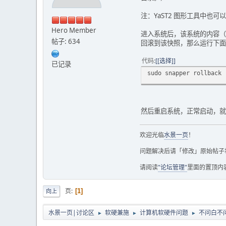
EGL_KHR_surfaceless_
EGL_KHR_wait_sync EG
注：YaST2 图形工具中
EGL_MESA_query_dri
Hero Member
Configurations:
进入系统后，该系统的内容（不
bf lv colorbuffer 
帖子: 634
回滚到该快照，那么运行下面
id sz l r g b a th
----------------------
代码
[选择]
已记录
0x01 32 0 8 8 8 
sudo snapper rollback
0x02 32 0 8 8 8 
0x03 32 0 8 8 8 
0x04 32 0 8 8 8 
0x05 32 0 8 8 8 
然后重启系统，正常启动，就
0x06 32 0 8 8 8 
0x07 32 0 8 8 8 
0x08 32 0 8 8 8 
欢迎光临
水景一页
！
0x09 32 0 8 8 8 
0x0a 32 0 8 8 8 
问题解决后请「修改」原始帖子
0x0b 24 0 8 8 8 
0x0c 24 0 8 8 8 
请阅读
"论坛管理"
里面的置顶内
0x0d 24 0 8 8 8 
0x0e 24 0 8 8 8 
页
1
向上
0x0f 24 0 8 8 8 
0x10 24 0 8 8 8 
0x11 24 0 8 8 8 
水景一页|讨论区
软硬兼施
计算机软硬件问题
不问白不
►
►
►
0x12 24 0 8 8 8 