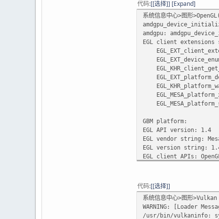
代码
[选择]
Expand
系统信息中心>图形>OpenGL(
amdgpu_device_initiali
amdgpu: amdgpu_device_
EGL client extensions 
EGL_EXT_client_exten
EGL_EXT_device_enumer
EGL_KHR_client_get_a
EGL_EXT_platform_dev
EGL_KHR_platform_wayl
EGL_MESA_platform_xc
EGL_MESA_platform_s
GBM platform:
EGL API version: 1.4
EGL vendor string: Mes
EGL version string: 1.
EGL client APIs: OpenG
EGL extensions string:
EGL_ANDROID_blob_cac
EGL_EXT_image_dma_buf
代码
[选择]
EGL_KHR_cl_event2 EG
系统信息中心>图形>Vulkan
EGL_KHR_create_conte
WARNING: [Loader Messa
EGL_KHR_get_all_proc
/usr/bin/vulkaninfo: s
EGL_KHR_gl_renderbuf