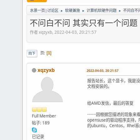
水景一页|讨论区
软硬兼施
计算机软硬件问题
不问白不
►
►
►
不问白不问 其实只有一个问题
作者 xqzyxb, 2022-04-03, 20:21:57
页
1
向下
xqzyxb
2022-04-03, 20:21:57
报告站长，这个显卡，我是没得
文档安装的。
给AMD发信，最后的答复
·······因根据您描述的现
Full Member
opensuse的驱动程序支持
帖子: 189
的ubuntu，Centos，Rhel
已记录