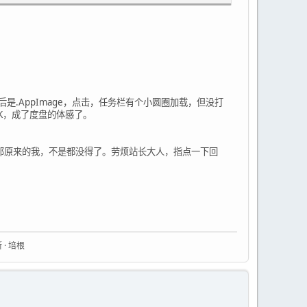
后是.AppImage，点击，任务栏有个小圆圈加载，但没打
0K，成了度盘的体感了。
，那原来的我，不是都没得了。劳烦站长大人，指点一下回
 · 培根