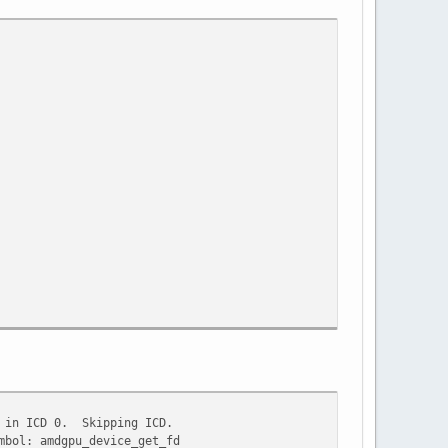
e in ICD 0. Skipping ICD.
mbol: amdgpu_device_get_fd