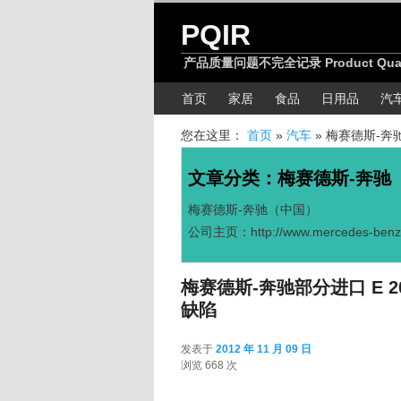
跳转至正文
跳转至边栏
PQIR
产品质量问题不完全记录 Product Quality
主菜单
首页
家居
食品
日用品
汽
您在这里：
首页
»
汽车
»
梅赛德斯-奔
文章分类：
梅赛德斯-奔驰
梅赛德斯-奔驰（中国）
公司主页：http://www.mercedes-benz
梅赛德斯-奔驰部分进口 E 200
缺陷
发表于
2012 年 11 月 09 日
2012 年 11 月 09
浏览 668 次