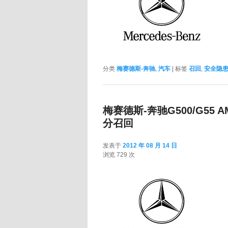
分类
梅赛德斯-奔驰
,
汽车
|
标签
召回
,
安全隐
梅赛德斯-奔驰G500/G55
分召回
发表于
2012 年 08 月 14 日
2012 年 08 月 14
浏览 729 次